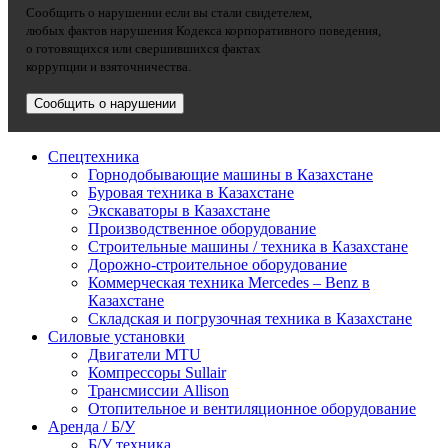
Сообщить о нарушении если вы стали свидетелем,
любых фактов нарушения Кодекса корпоративного поведения,
о готовящихся или свершившихся фактах
коррупции и взяточничества.
Сообщить о нарушении
Спецтехника
Горнодобывающие машины в Казахстане
Буровая техника в Казахстане
Экскаваторы в Казахстане
Производственное оборудование
Строительные машины / техника в Казахстане
Дорожно-строительное оборудование
Коммерческая техника Mercedes – Benz в
Казахстане
Складская и погрузочная техника в Казахстане
Силовые установки
Двигатели MTU
Компрессоры Sullair
Трансмиссии Allison
Отопительное и вентиляционное оборудование
Аренда / Б/У
Б/У техника