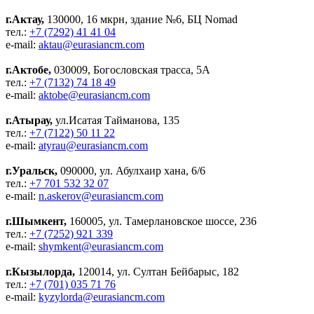
г.Актау,
130000, 16 мкрн, здание №6, БЦ Nomad
тел.:
+7 (7292) 41 41 04
e-mail:
aktau@eurasiancm.com
г.Актобе,
030009, Богословская трасса, 5А
тел.:
+7 (7132) 74 18 49
e-mail:
aktobe@eurasiancm.com
г.Атырау,
ул.Исатая Тайманова, 135
тел.:
+7 (7122) 50 11 22
e-mail:
atyrau@eurasiancm.com
г.Уральск,
090000, ул. Абулхаир хана, 6/6
тел.:
+7 701 532 32 07
e-mail:
n.askerov@eurasiancm.com
г.Шымкент,
160005, ул. Тамерлановское шоссе, 236
тел.:
+7 (7252) 921 339
e-mail:
shymkent@eurasiancm.com
г.Кызылорда,
120014, ул. Султан Бейбарыс, 182
тел.:
+7 (701) 035 71 76
e-mail:
kyzylorda@eurasiancm.com