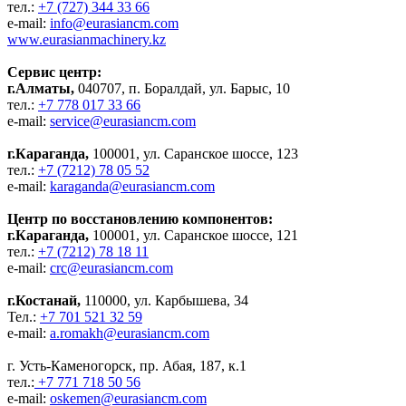
тел.:
+7 (727) 344 33 66
e-mail:
info@eurasiancm.com
www.eurasianmachinery.kz
Сервис центр:
г.Алматы,
040707, п. Боралдай, ул. Барыс, 10
тел.:
+7 778 017 33 66
e-mail:
service@eurasiancm.com
г.Караганда,
100001, ул. Саранское шоссе, 123
тел.:
+7 (7212) 78 05 52
e-mail:
karaganda@eurasiancm.com
Центр по восстановлению компонентов:
г.Караганда,
100001, ул. Саранское шоссе, 121
тел.:
+7 (7212) 78 18 11
e-mail:
crc@eurasiancm.com
г.Костанай,
110000, ул. Карбышева, 34
Тел.:
+7 701 521 32 59
e-mail:
a.romakh@eurasiancm.com
г. Усть-Каменогорск, пр. Абая, 187, к.1
тел.:
+7 771 718 50 56
e-mail:
oskemen@eurasiancm.com