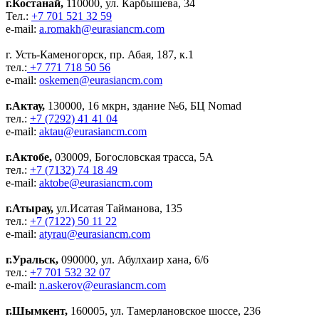
г.Костанай,
110000, ул. Карбышева, 34
Тел.:
+7 701 521 32 59
e-mail:
a.romakh@eurasiancm.com
г. Усть-Каменогорск, пр. Абая, 187, к.1
тел.:
+7 771 718 50 56
e-mail:
oskemen@eurasiancm.com
г.Актау,
130000, 16 мкрн, здание №6, БЦ Nomad
тел.:
+7 (7292) 41 41 04
e-mail:
aktau@eurasiancm.com
г.Актобе,
030009, Богословская трасса, 5А
тел.:
+7 (7132) 74 18 49
e-mail:
aktobe@eurasiancm.com
г.Атырау,
ул.Исатая Тайманова, 135
тел.:
+7 (7122) 50 11 22
e-mail:
atyrau@eurasiancm.com
г.Уральск,
090000, ул. Абулхаир хана, 6/6
тел.:
+7 701 532 32 07
e-mail:
n.askerov@eurasiancm.com
г.Шымкент,
160005, ул. Тамерлановское шоссе, 236