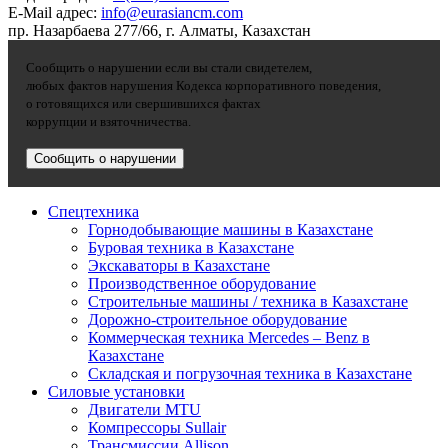
E-Mail адрес:
info@eurasiancm.com
пр. Назарбаева 277/66, г. Алматы, Казахстан
Сообщить о нарушении если вы стали свидетелем,
любых фактов нарушения Кодекса корпоративного поведения,
о готовящихся или свершившихся фактах
коррупции и взяточничества.
Сообщить о нарушении
Спецтехника
Горнодобывающие машины в Казахстане
Буровая техника в Казахстане
Экскаваторы в Казахстане
Производственное оборудование
Строительные машины / техника в Казахстане
Дорожно-строительное оборудование
Коммерческая техника Mercedes – Benz в
Казахстане
Складская и погрузочная техника в Казахстане
Силовые установки
Двигатели MTU
Компрессоры Sullair
Трансмиссии Allison