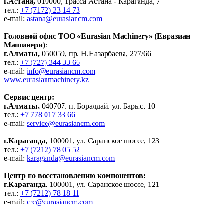
г.Астана,
010000, Трасса Астана - Караганда, 7
тел.:
+7 (7172) 23 14 73
e-mail:
astana@eurasiancm.com
Головной офис ТОО «Eurasian Machinery» (Евразиан
Машинери):
г.Алматы,
050059, пр. Н.Назарбаева, 277/66
тел.:
+7 (727) 344 33 66
e-mail:
info@eurasiancm.com
www.eurasianmachinery.kz
Сервис центр:
г.Алматы,
040707, п. Боралдай, ул. Барыс, 10
тел.:
+7 778 017 33 66
e-mail:
service@eurasiancm.com
г.Караганда,
100001, ул. Саранское шоссе, 123
тел.:
+7 (7212) 78 05 52
e-mail:
karaganda@eurasiancm.com
Центр по восстановлению компонентов:
г.Караганда,
100001, ул. Саранское шоссе, 121
тел.:
+7 (7212) 78 18 11
e-mail:
crc@eurasiancm.com