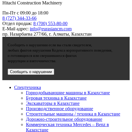
Hitachi Construction Machinery
Пн-Пт с 09:00 до 18:00
8 (727) 344-33-66
Отдел продаж:
8 (700) 553-80-00
E-Mail адрес:
info@eurasiancm.com
пр. Назарбаева 277/66, г. Алматы, Казахстан
Сообщить о нарушении если вы стали свидетелем,
любых фактов нарушения Кодекса корпоративного поведения,
о готовящихся или свершившихся фактах
коррупции и взяточничества.
Сообщить о нарушении
Спецтехника
Горнодобывающие машины в Казахстане
Буровая техника в Казахстане
Экскаваторы в Казахстане
Производственное оборудование
Строительные машины / техника в Казахстане
Дорожно-строительное оборудование
Коммерческая техника Mercedes – Benz в
Казахстане