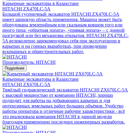
Карьерные экскаваторы в Казахстане
HITACHI ZX470LC-5A
Большой гусеничный экскаватор HITACHI ZX470LC-5A
имеет широкую область применения. Машина может быть
оборудована землеройным или скальным ковшом того или
иного типа: «обратная лопата», «прямая лопата» – с донной
разгрузкой или без механизма открытия. HITACHI ZX470LC-
5A великолепно зарекомендовал себя при эксплуатации в
карьерах и на горных выработках, при проведении
вскрышных и общестроительных работ.
Производитель: HITACHI
Подробнее
Карьерные экскаваторы в Казахстане
HITACHI ZX670LC-5A
Тяжёлый гидравлический экскаватор HITACHI ZX670LC-5A
с высокой мощностью от компании HITACHI, хорошо
подходит для работы на добывающих карьерах и для
интенсивных земельных работ больших объёмов. Удобство
работы оператора и отличные рабочие характеристики - всё
это реализовала компания HITACHI в данной модели
благодаря применению последних инженерных разработок.
Производитель: HITACHI