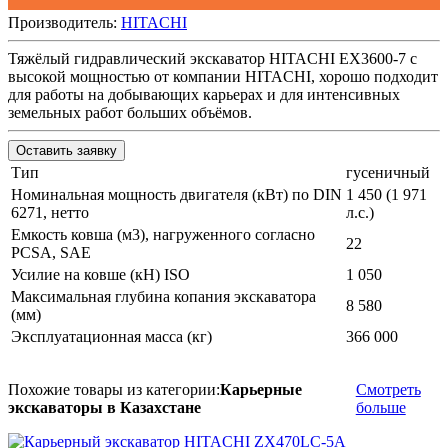
Производитель:
HITACHI
Тяжёлый гидравлический экскаватор HITACHI EX3600-7 с
высокой мощностью от компании HITACHI, хорошо подходит
для работы на добывающих карьерах и для интенсивных
земельных работ больших объёмов.
Оставить заявку
Тип
гусеничный
Номинальная мощность двигателя (кВт) по DIN
1 450 (1 971
6271, нетто
л.с.)
Емкость ковша (м3), нагруженного согласно
22
PCSA, SAE
Усилие на ковше (кН) ISO
1 050
Максимальная глубина копания экскаватора
8 580
(мм)
Эксплуатационная масса (кг)
366 000
Похожие товары из категории:
Карьерные
Смотреть
экскаваторы в Казахстане
больше