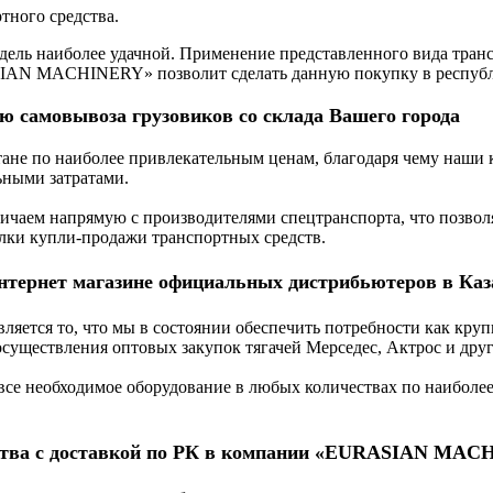
тного средства.
дель наиболее удачной. Применение представленного вида тран
IAN MACHINERY» позволит сделать данную покупку в республи
ю самовывоза грузовиков со склада Вашего города
тане по наиболее привлекательным ценам, благодаря чему наши
ными затратами.
ичаем напрямую с производителями спецтранспорта, что позволяе
елки купли-продажи транспортных средств.
интернет магазине официальных дистрибьютеров в Каз
яется то, что мы в состоянии обеспечить потребности как круп
осуществления оптовых закупок тягачей Мерседес, Актрос и дру
все необходимое оборудование в любых количествах по наиболе
одства с доставкой по РК в компании «EURASIAN MA