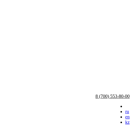
8 (700) 553-80-00
ru
en
kz