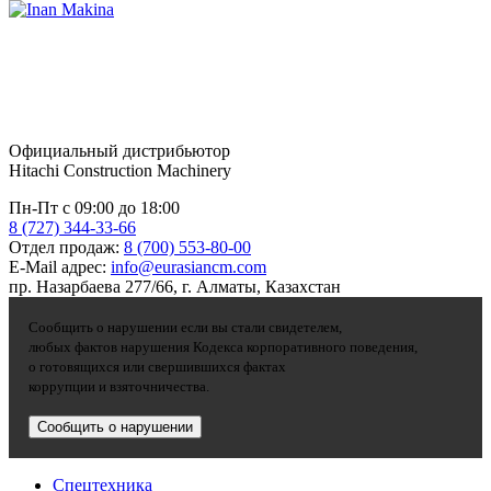
Официальный дистрибьютор
Hitachi Construction Machinery
Пн-Пт с 09:00 до 18:00
8 (727) 344-33-66
Отдел продаж:
8 (700) 553-80-00
E-Mail адрес:
info@eurasiancm.com
пр. Назарбаева 277/66, г. Алматы, Казахстан
Сообщить о нарушении если вы стали свидетелем,
любых фактов нарушения Кодекса корпоративного поведения,
о готовящихся или свершившихся фактах
коррупции и взяточничества.
Сообщить о нарушении
Спецтехника