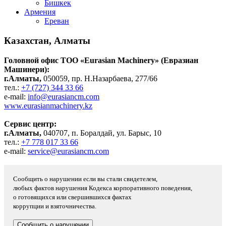
Бишкек
Армения
Ереван
Казахстан, Алматы
Головной офис ТОО «Eurasian Machinery» (Евразиан
Машинери):
г.Алматы,
050059, пр. Н.Назарбаева, 277/66
тел.:
+7 (727) 344 33 66
e-mail:
info@eurasiancm.com
www.eurasianmachinery.kz
Сервис центр:
г.Алматы,
040707, п. Боралдай, ул. Барыс, 10
тел.:
+7 778 017 33 66
e-mail:
service@eurasiancm.com
Сообщить о нарушении если вы стали свидетелем,
любых фактов нарушения Кодекса корпоративного поведения,
о готовящихся или свершившихся фактах
коррупции и взяточничества.
Сообщить о нарушении