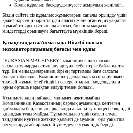
Көлік құралын басқаруды жүзеге асырудың жеңілдігі.
Біздің сайтта сіз құрылыс жұмыстарын сапалы орындау үшін
қажет нәрсенің бәрін таңдай аласыз және оған ең аз уақытты
жұмсай отырып сатып ала аласыз, бұл оны маңызды
міндеттерді орындауға бағыттауға мүмкіндік береді.
Қазақстандағы/Алматыда Hitachi шағын
экскаваторларының бағасы мен құны
"EURASIAN MACHINERY" компаниясынан шағын
экскаваторларды сатып алу әртүрлі себептерге байланысты
тұр. Ең маңыздыларының бірі ең тартымды баға саясаты
болып табылады. Компанияның делдалдарсыз өндірушімен
тікелей жұмыс істейтіндігін ескере отырып, модельдердің
құны орташа нарықтан едәуір төмен болады.
Ұсыныстардың пайдасы мұнымен аяқталмайды.
Компанияның Қазақстанның барлық аумағында көптеген
қоймалары бар, соның арқасында алып кету процесі ешқандай
қиындық тудырмайды. Тұтынушылар үшін сатып алуды
таңдалған нүктеге жеткізу қызметі де мүмкін - бұл уақытша
ресурстарды айтарлықтай үнемдеуге мүмкіндік береді.