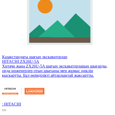
Қазақстандағы шағын экскаваторлар
HITACHI ZX26U-5A
Хитачи жаңа ZX26U-5A шағын экскаваторларын шығарды,
онда инженерлер отын шығыны мен жұмыс циклін
қысқартты. Бұл өнімділікті айтарлықтай жақсартты.
: HITACHI