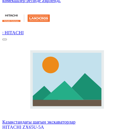
көмекшілер ретінде әзірленді.
: HITACHI
Қазақстандағы шағын экскаваторлар
HITACHI ZX65U-5A