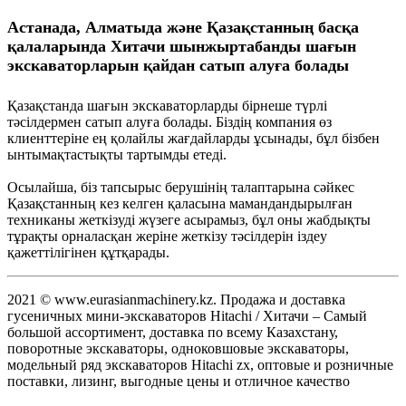
Астанада, Алматыда және Қазақстанның басқа
қалаларында Хитачи шынжыртабанды шағын
экскаваторларын қайдан сатып алуға болады
Қазақстанда шағын экскаваторларды бірнеше түрлі
тәсілдермен сатып алуға болады. Біздің компания өз
клиенттеріне ең қолайлы жағдайларды ұсынады, бұл бізбен
ынтымақтастықты тартымды етеді.
Осылайша, біз тапсырыс берушінің талаптарына сәйкес
Қазақстанның кез келген қаласына мамандандырылған
техниканы жеткізуді жүзеге асырамыз, бұл оны жабдықты
тұрақты орналасқан жеріне жеткізу тәсілдерін іздеу
қажеттілігінен құтқарады.
2021 © www.eurasianmachinery.kz. Продажа и доставка
гусеничных мини-экскаваторов Hitachi / Хитачи – Самый
большой ассортимент, доставка по всему Казахстану,
поворотные экскаваторы, одноковшовые экскаваторы,
модельный ряд экскаваторов Hitachi zx, оптовые и розничные
поставки, лизинг, выгодные цены и отличное качество