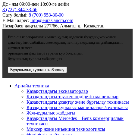
Дс - жм 09:00-ден 18:00-ге дейін
8 (727) 344-33-66
Сату бөлімі:
8 (700) 553-80-00
E-Mail адрес:
info@eurasiancm.com
Назарбаев даңғылы 277/66, Алматы қ., Қазақстан
Егер сіз корпоративтік мінез-құлық кодексін бұзудың кез келген
фактілеріне, сыбайлас жемқорлық пен парақорлықтың дайындалып
жатқан немесе
орындалған фактілері туралы куә болсаңыз,
бұзушылық туралы хабарлаңыз.
Бұзушылық туралы хабарлау
Арнайы техника
Қазақстандағы экскаваторлар
Қазақстандағы тау-кен өндіретін машиналар
Қазақстандағы ұсақтау және бұрғылау техникасы
Қазақстандағы құрылыс машиналары/техникасы
Жол-құрылыс жабдығы
Қазақстандағы Mercedes – Benz коммерциялық
техникасы
Миксер және инъекция технологиясы
Өндірістік жабдықтар