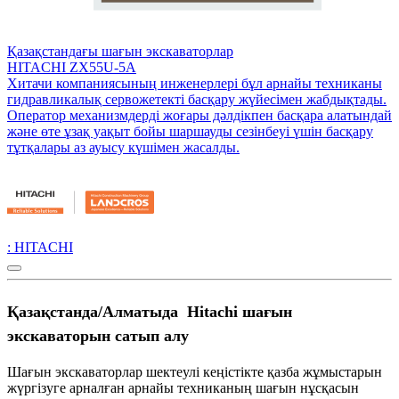
Қазақстандағы шағын экскаваторлар
HITACHI ZX55U-5A
Хитачи компаниясының инженерлері бұл арнайы техниканы
гидравликалық сервожетекті басқару жүйесімен жабдықтады.
Оператор механизмдерді жоғары дәлдікпен басқара алатындай
және өте ұзақ уақыт бойы шаршауды сезінбеуі үшін басқару
тұтқалары аз ауысу күшімен жасалды.
: HITACHI
Қазақстанда/Алматыда Hitachi шағын
экскаваторын сатып алу
Шағын экскаваторлар шектеулі кеңістікте қазба жұмыстарын
жүргізуге арналған арнайы техниканың шағын нұсқасын