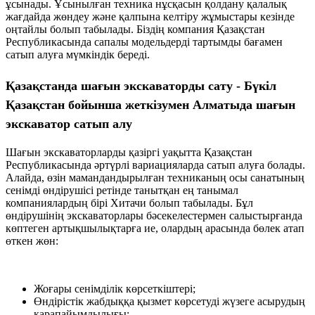
ұсынады. Ұсынылған техника нұсқасын қолдану қалалық
жағдайда жөндеу және қалпына келтіру жұмыстары кезінде
оңтайлы болып табылады. Біздің компания Қазақстан
Республикасында сапалы модельдерді тартымды бағамен
сатып алуға мүмкіндік береді.
Қазақстанда шағын экскаваторды сату - Бүкіл
Қазақстан бойынша жеткізумен Алматыда шағын
экскаватор сатып алу
Шағын экскаваторларды қазіргі уақытта Қазақстан
Республикасында әртүрлі вариацияларда сатып алуға болады.
Алайда, өзін мамандандырылған техниканың осы санатының
сенімді өндірушісі ретінде танытқан ең танымал
компаниялардың бірі Хитачи болып табылады. Бұл
өндірушінің экскаваторлары бәсекелестермен салыстырғанда
көптеген артықшылықтарға ие, олардың арасында бөлек атап
өткен жөн:
Жоғары сенімділік көрсеткіштері;
Өндірістік жабдыққа қызмет көрсетуді жүзеге асырудың
қарапайымдылығы;