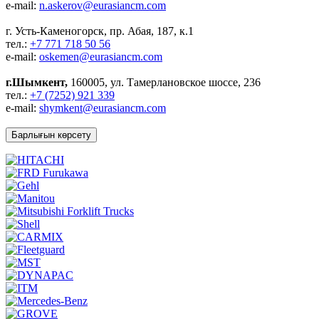
e-mail:
n.askerov@eurasiancm.com
г. Усть-Каменогорск, пр. Абая, 187, к.1
тел.:
+7 771 718 50 56
e-mail:
oskemen@eurasiancm.com
г.Шымкент,
160005, ул. Тамерлановское шоссе, 236
тел.:
+7 (7252) 921 339
e-mail:
shymkent@eurasiancm.com
Барлығын көрсету