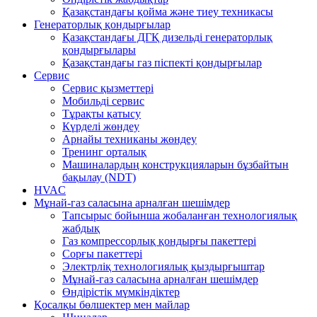
Қазақстандағы қойма және тиеу техникасы
Генераторлық қондырғылар
Қазақстандағы ДГҚ дизельді генераторлық
қондырғылары
Қазақстандағы газ піспекті қондырғылар
Сервис
Сервис қызметтері
Мобильді сервис
Тұрақты қатысу
Күрделі жөндеу
Арнайы техниканы жөндеу
Тренинг орталық
Машиналардың конструкцияларын бұзбайтын
бақылау (NDT)
HVAC
Мұнай-газ саласына арналған шешімдер
Тапсырыс бойынша жобаланған технологиялық
жабдық
Газ компрессорлық қондырғы пакеттері
Сорғы пакеттері
Электрліқ технологиялық қыздырғыштар
Мұнай-газ саласына арналған шешімдер
Өндірістік мүмкіндіктер
Қосалқы бөлшектер мен майлар