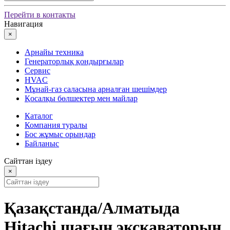
Перейти в контакты
Навигация
×
Арнайы техника
Генераторлық қондырғылар
Сервис
HVAC
Мұнай-газ саласына арналған шешімдер
Қосалқы бөлшектер мен майлар
Каталог
Компания туралы
Бос жұмыс орындар
Байланыс
Сайттан іздеу
×
Қазақстанда/Алматыда
Hitachi шағын экскаваторын