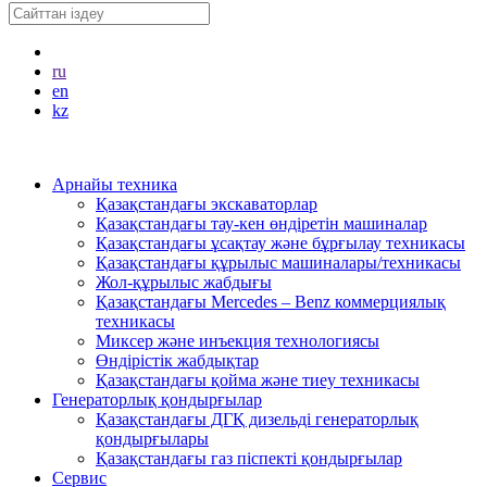
ru
en
kz
Арнайы техника
Қазақстандағы экскаваторлар
Қазақстандағы тау-кен өндіретін машиналар
Қазақстандағы ұсақтау және бұрғылау техникасы
Қазақстандағы құрылыс машиналары/техникасы
Жол-құрылыс жабдығы
Қазақстандағы Mercedes – Benz коммерциялық
техникасы
Миксер және инъекция технологиясы
Өндірістік жабдықтар
Қазақстандағы қойма және тиеу техникасы
Генераторлық қондырғылар
Қазақстандағы ДГҚ дизельді генераторлық
қондырғылары
Қазақстандағы газ піспекті қондырғылар
Сервис