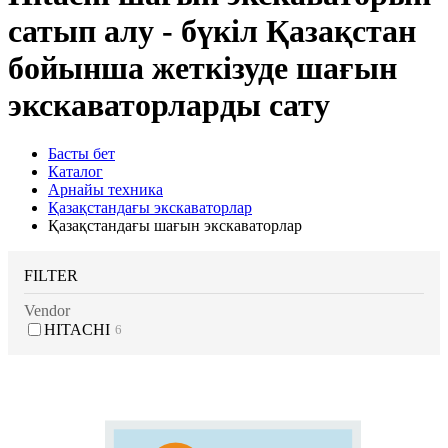
сатып алу - бүкіл Қазақстан
бойынша жеткізуде шағын
экскаваторларды сату
Басты бет
Каталог
Арнайы техника
Қазақстандағы экскаваторлар
Қазақстандағы шағын экскаваторлар
FILTER
Vendor
HITACHI
6