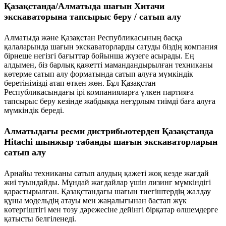
Қазақстанда/Алматыда шағын Хитачи
экскаваторына тапсырыс беру / сатып алу
Алматыда және Қазақстан Республикасының басқа
қалаларында шағын экскаваторларды сатуды біздің компания
бірнеше негізгі бағыттар бойынша жүзеге асырады. Ең
алдымен, біз барлық қажетті мамандандырылған техниканы
көтерме сатып алу форматында сатып алуға мүмкіндік
беретінімізді атап өткен жөн. Бұл Қазақстан
Республикасындағы ірі компанияларға үлкен партияға
тапсырыс беру кезінде жабдыққа неғұрлым тиімді баға алуға
мүмкіндік береді.
Алматыдағы ресми дистрибьютерден Қазақстанда
Hitachi шынжыр табанды шағын экскаваторларын
сатып алу
Арнайы техниканы сатып алудың қажеті жоқ кезде жағдай
жиі туындайды. Мұндай жағдайлар үшін лизинг мүмкіндігі
қарастырылған. Қазақстандағы шағын тиегіштердің жалдау
құны модельдің атауы мен жаңалығынан бастап жүк
көтергіштігі мен тозу дәрежесіне дейінгі бірқатар өлшемдерге
қатысты белгіленеді.