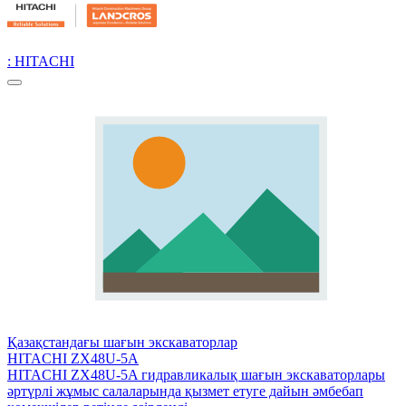
: HITACHI
Қазақстандағы шағын экскаваторлар
HITACHI ZX48U-5A
HITACHI ZX48U-5A гидравликалық шағын экскаваторлары
әртүрлі жұмыс салаларында қызмет етуге дайын әмбебап