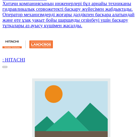
Хитачи компаниясының инженерлері бұл арнайы техниканы
гидравликалық сервожетекті басқару жүйесімен жабдықтады.
Оператор механизмдерді жоғары дәлдікпен басқара алатындай
және өте ұзақ уақыт бойы шаршауды сезінбеуі үшін басқару
тұтқалары аз ауысу күшімен жасалды.
: HITACHI