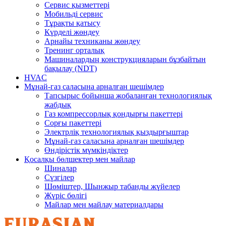
Сервис қызметтері
Мобильді сервис
Тұрақты қатысу
Күрделі жөндеу
Арнайы техниканы жөндеу
Тренинг орталық
Машиналардың конструкцияларын бұзбайтын
бақылау (NDT)
HVAC
Мұнай-газ саласына арналған шешімдер
Тапсырыс бойынша жобаланған технологиялық
жабдық
Газ компрессорлық қондырғы пакеттері
Сорғы пакеттері
Электрліқ технологиялық қыздырғыштар
Мұнай-газ саласына арналған шешімдер
Өндірістік мүмкіндіктер
Қосалқы бөлшектер мен майлар
Шиналар
Сүзгілер
Шөміштер, Шынжыр табанды жүйелер
Жүріс бөлігі
Майлар мен майлау материалдары