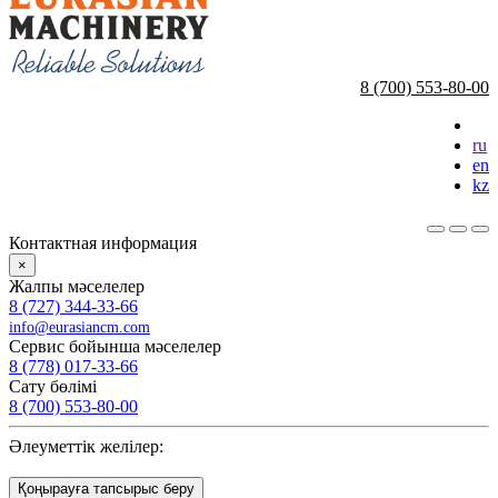
8 (700) 553-80-00
ru
en
kz
Контактная информация
×
Жалпы мәселелер
8 (727) 344-33-66
info@eurasiancm.com
Сервис бойынша мәселелер
8 (778) 017-33-66
Сату бөлімі
8 (700) 553-80-00
Әлеуметтік желілер:
Қоңырауға тапсырыс беру