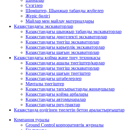
Шиналар
Сүзгілер
Шөміштер, Шынжыр табанды жүйелер
Жүріс бөлігі
Майлар мен майлау материалдары
Қазақстандағы экскаваторлар
Қазақстандағы шынжыр табанды экскаваторлар
Қазақстандағы дөңгелекті экскаваторлар
Қазақстандағы тиегіш экскаваторлар
Қазақстандағы карьерлік экскаваторлар
Қазақстандағы шағын экскаваторлар
Қазақстандағы қойма және тиеу техникасы
Қазақстандағы ашалы тиегіштер/карлар
Қазақстандағы тиегіш экскаваторлар
Қазақстандағы шағын тиегіштер
Қазақстандағы штабелерлер
Мачталы тиегіштер
Қазақстандағы тапсырыстарды жинаушылар
Қазақстандағы қойма арбалары
Қазақстандағы автомұнаралар
Қазақстандағы рич-трактар
Қазақстанда өздігінен тиелетін бетон араластырғыштар
Компания туралы
Ground Control корпоративтік журналы