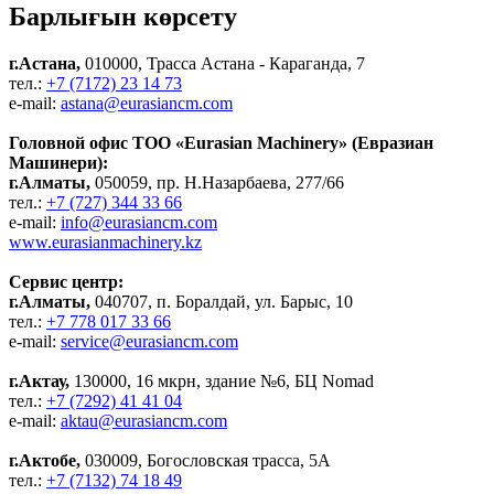
Барлығын көрсету
г.Астана,
010000, Трасса Астана - Караганда, 7
тел.:
+7 (7172) 23 14 73
e-mail:
astana@eurasiancm.com
Головной офис ТОО «Eurasian Machinery» (Евразиан
Машинери):
г.Алматы,
050059, пр. Н.Назарбаева, 277/66
тел.:
+7 (727) 344 33 66
e-mail:
info@eurasiancm.com
www.eurasianmachinery.kz
Сервис центр:
г.Алматы,
040707, п. Боралдай, ул. Барыс, 10
тел.:
+7 778 017 33 66
e-mail:
service@eurasiancm.com
г.Актау,
130000, 16 мкрн, здание №6, БЦ Nomad
тел.:
+7 (7292) 41 41 04
e-mail:
aktau@eurasiancm.com
г.Актобе,
030009, Богословская трасса, 5А
тел.:
+7 (7132) 74 18 49