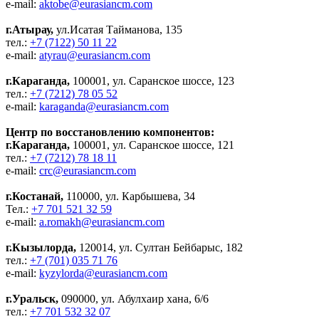
e-mail:
aktobe@eurasiancm.com
г.Атырау,
ул.Исатая Тайманова, 135
тел.:
+7 (7122) 50 11 22
e-mail:
atyrau@eurasiancm.com
г.Караганда,
100001, ул. Саранское шоссе, 123
тел.:
+7 (7212) 78 05 52
e-mail:
karaganda@eurasiancm.com
Центр по восстановлению компонентов:
г.Караганда,
100001, ул. Саранское шоссе, 121
тел.:
+7 (7212) 78 18 11
e-mail:
crc@eurasiancm.com
г.Костанай,
110000, ул. Карбышева, 34
Тел.:
+7 701 521 32 59
e-mail:
a.romakh@eurasiancm.com
г.Кызылорда,
120014, ул. Султан Бейбарыс, 182
тел.:
+7 (701) 035 71 76
e-mail:
kyzylorda@eurasiancm.com
г.Уральск,
090000, ул. Абулхаир хана, 6/6
тел.:
+7 701 532 32 07