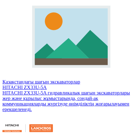
Қазақстандағы шағын экскаваторлар
HITACHI ZX33U-5A
HITACHI ZX33U-5A гидравликалық шағын экскаваторлары
жер және құрылыс жұмыстарында, сондай-ақ
коммуникацияларды жүргізуде өнімділіктің жоғарылауымен
ерекшеленеді.