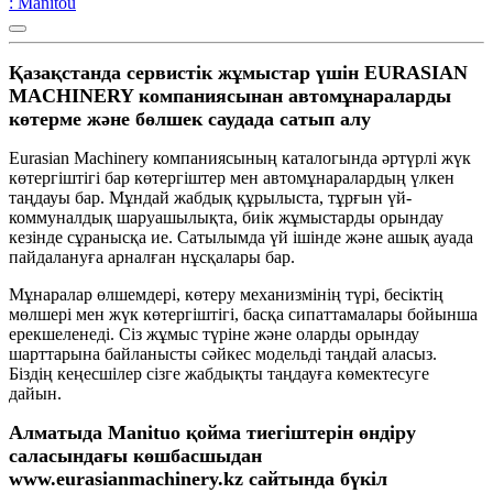
: Manitou
Қазақстанда сервистік жұмыстар үшін EURASIAN
MACHINERY компаниясынан автомұнараларды
көтерме және бөлшек саудада сатып алу
Eurasian Machinery компаниясының каталогында әртүрлі жүк
көтергіштігі бар көтергіштер мен автомұнаралардың үлкен
таңдауы бар. Мұндай жабдық құрылыста, тұрғын үй-
коммуналдық шаруашылықта, биік жұмыстарды орындау
кезінде сұранысқа ие. Сатылымда үй ішінде және ашық ауада
пайдалануға арналған нұсқалары бар.
Мұнаралар өлшемдері, көтеру механизмінің түрі, бесіктің
мөлшері мен жүк көтергіштігі, басқа сипаттамалары бойынша
ерекшеленеді. Сіз жұмыс түріне және оларды орындау
шарттарына байланысты сәйкес модельді таңдай аласыз.
Біздің кеңесшілер сізге жабдықты таңдауға көмектесуге
дайын.
Алматыда Manituo қойма тиегіштерін өндіру
саласындағы көшбасшыдан
www.eurasianmachinery.kz сайтында бүкіл