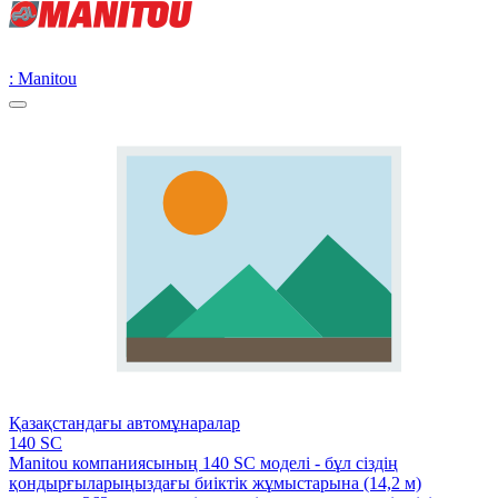
: Manitou
Қазақстандағы автомұнаралар
140 SC
Manitou компаниясының 140 SC моделі - бұл сіздің
қондырғыларыңыздағы биіктік жұмыстарына (14,2 м)