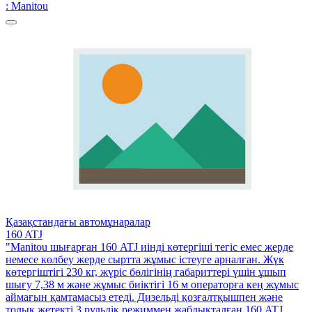
: Manitou
Қазақстандағы автомұнаралар
160 ATJ
"Manitou шығарған 160 ATJ иінді көтергіші тегіс емес жерде
немесе көлбеу жерде сыртта жұмыс істеуге арналған. Жүк
көтергіштігі 230 кг, жүріс бөлігінің габариттері үшін ұшып
шығу 7,38 м және жұмыс биіктігі 16 м операторға кең жұмыс
аймағын қамтамасыз етеді. Дизельді қозғалтқышпен және
толық жетекті 3 рульдік режиммен жабдықталған 160 ATJ