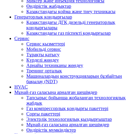
Миксер және инъекция технологиясы
Өндірістік жабдықтар
Қазақстандағы қойма және тиеу техникасы
Генераторлық қондырғылар
Қазақстандағы ДГҚ дизельді генераторлық
қондырғылары
Қазақстандағы газ піспекті қондырғылар
Сервис
Сервис қызметтері
Мобильді сервис
Тұрақты қатысу
Күрделі жөндеу
Арнайы техниканы жөндеу
Тренинг орталық
Машиналардың конструкцияларын бұзбайтын
бақылау (NDT)
HVAC
Мұнай-газ саласына арналған шешімдер
Тапсырыс бойынша жобаланған технологиялық
жабдық
Газ компрессорлық қондырғы пакеттері
Сорғы пакеттері
Электрліқ технологиялық қыздырғыштар
Мұнай-газ саласына арналған шешімдер
Өндірістік мүмкіндіктер