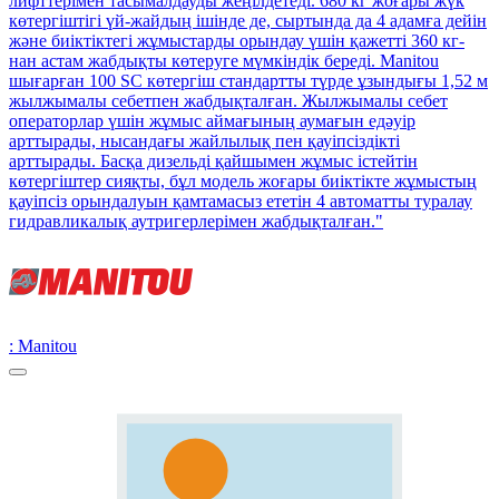
лифттерімен тасымалдауды жеңілдетеді. 680 кг жоғары жүк
көтергіштігі үй-жайдың ішінде де, сыртында да 4 адамға дейін
және биіктіктегі жұмыстарды орындау үшін қажетті 360 кг-
нан астам жабдықты көтеруге мүмкіндік береді. Manitou
шығарған 100 SC көтергіш стандартты түрде ұзындығы 1,52 м
жылжымалы себетпен жабдықталған. Жылжымалы себет
операторлар үшін жұмыс аймағының аумағын едәуір
арттырады, нысандағы жайлылық пен қауіпсіздікті
арттырады. Басқа дизельді қайшымен жұмыс істейтін
көтергіштер сияқты, бұл модель жоғары биіктікте жұмыстың
қауіпсіз орындалуын қамтамасыз ететін 4 автоматты туралау
гидравликалық аутригерлерімен жабдықталған."
: Manitou