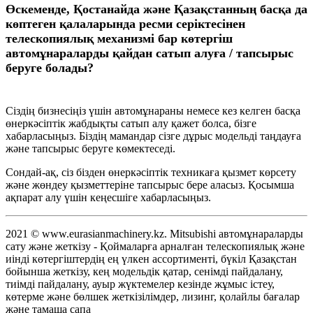
Өскеменде, Қостанайда және Қазақстанның басқа да
көптеген қалаларында ресми серіктесінен
телескопиялық механизмі бар көтергіш
автомұнараларды қайдан сатып алуға / тапсырыс
беруге болады?
Сіздің бизнесіңіз үшін автомұнараны немесе кез келген басқа
өнеркәсіптік жабдықты сатып алу қажет болса, бізге
хабарласыңыз. Біздің мамандар сізге дұрыс модельді таңдауға
және тапсырыс беруге көмектеседі.
Сондай-ақ, сіз бізден өнеркәсіптік техникаға қызмет көрсету
және жөндеу қызметтеріне тапсырыс бере аласыз. Қосымша
ақпарат алу үшін кеңесшіге хабарласыңыз.
2021 © www.eurasianmachinery.kz. Mitsubishi автомұнараларды
сату және жеткізу - Қоймаларға арналған телескопиялық және
иінді көтергіштердің ең үлкен ассортименті, бүкіл Қазақстан
бойынша жеткізу, кең модельдік қатар, сенімді пайдалану,
тиімді пайдалану, ауыр жүктемелер кезінде жұмыс істеу,
көтерме және бөлшек жеткізілімдер, лизинг, қолайлы бағалар
және тамаша сапа