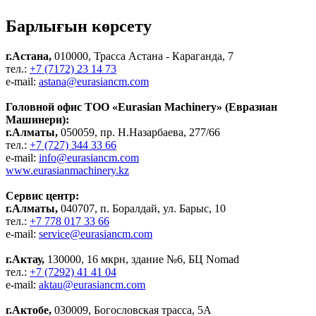
Барлығын көрсету
г.Астана,
010000, Трасса Астана - Караганда, 7
тел.:
+7 (7172) 23 14 73
e-mail:
astana@eurasiancm.com
Головной офис ТОО «Eurasian Machinery» (Евразиан
Машинери):
г.Алматы,
050059, пр. Н.Назарбаева, 277/66
тел.:
+7 (727) 344 33 66
e-mail:
info@eurasiancm.com
www.eurasianmachinery.kz
Сервис центр:
г.Алматы,
040707, п. Боралдай, ул. Барыс, 10
тел.:
+7 778 017 33 66
e-mail:
service@eurasiancm.com
г.Актау,
130000, 16 мкрн, здание №6, БЦ Nomad
тел.:
+7 (7292) 41 41 04
e-mail:
aktau@eurasiancm.com
г.Актобе,
030009, Богословская трасса, 5А