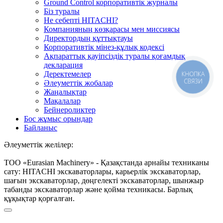
Ground Control корпоративтік журналы
Біз туралы
Не себепті HITACHI?
Компанияның көзқарасы мен миссиясы
Директордың құттықтауы
Корпоративтік мінез-құлық кодексі
Ақпараттық қауіпсіздік туралы қоғамдық
декларация
Деректемелер
КНОПКА
СВЯЗИ
Әлеуметтік жобалар
Жаңалықтар
Мақалалар
Бейнероликтер
Бос жұмыс орындар
Байланыс
Әлеуметтік желілер:
ТОО «Eurasian Machinery» - Қазақстанда арнайы техниканы
сату: HITACHI экскаваторлары, карьерлік экскаваторлар,
шағын экскаваторлар, дөңгелекті экскаваторлар, шынжыр
табанды экскаваторлар және қойма техникасы. Барлық
құқықтар қорғалған.