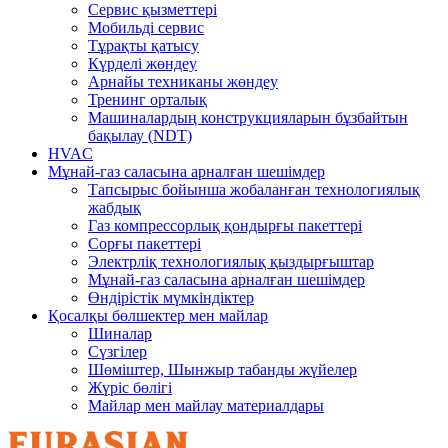
Сервис қызметтері
Мобильді сервис
Тұрақты қатысу
Күрделі жөндеу
Арнайы техниканы жөндеу
Тренинг орталық
Машиналардың конструкцияларын бұзбайтын
бақылау (NDT)
HVAC
Мұнай-газ саласына арналған шешімдер
Тапсырыс бойынша жобаланған технологиялық
жабдық
Газ компрессорлық қондырғы пакеттері
Сорғы пакеттері
Электрліқ технологиялық қыздырғыштар
Мұнай-газ саласына арналған шешімдер
Өндірістік мүмкіндіктер
Қосалқы бөлшектер мен майлар
Шиналар
Сүзгілер
Шөміштер, Шынжыр табанды жүйелер
Жүріс бөлігі
Майлар мен майлау материалдары