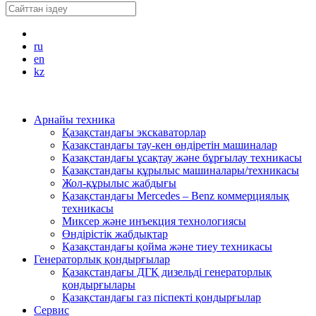
ru
en
kz
Арнайы техника
Қазақстандағы экскаваторлар
Қазақстандағы тау-кен өндіретін машиналар
Қазақстандағы ұсақтау және бұрғылау техникасы
Қазақстандағы құрылыс машиналары/техникасы
Жол-құрылыс жабдығы
Қазақстандағы Mercedes – Benz коммерциялық
техникасы
Миксер және инъекция технологиясы
Өндірістік жабдықтар
Қазақстандағы қойма және тиеу техникасы
Генераторлық қондырғылар
Қазақстандағы ДГҚ дизельді генераторлық
қондырғылары
Қазақстандағы газ піспекті қондырғылар
Сервис