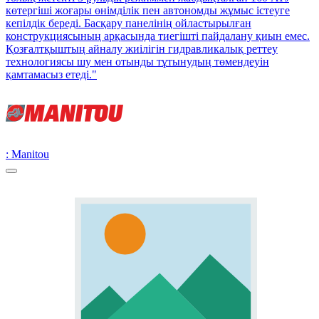
көтергіші жоғары өнімділік пен автономды жұмыс істеуге
кепілдік береді. Басқару панелінің ойластырылған
конструкциясының арқасында тиегішті пайдалану қиын емес.
Қозғалтқыштың айналу жиілігін гидравликалық реттеу
технологиясы шу мен отынды тұтынудың төмендеуін
қамтамасыз етеді."
: Manitou