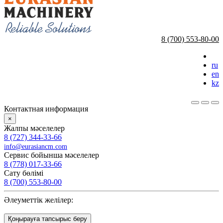
8 (700) 553-80-00
ru
en
kz
Контактная информация
×
Жалпы мәселелер
8 (727) 344-33-66
info@eurasiancm.com
Сервис бойынша мәселелер
8 (778) 017-33-66
Сату бөлімі
8 (700) 553-80-00
Әлеуметтік желілер:
Қоңырауға тапсырыс беру