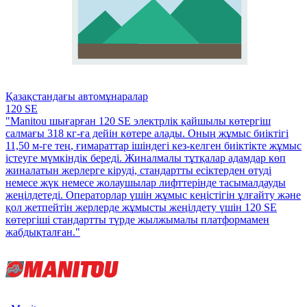
Қазақстандағы автомұнаралар
120 SE
"Manitou шығарған 120 SE электрлік қайшылы көтергіш
салмағы 318 кг-ға дейін көтере алады. Оның жұмыс биіктігі
11,50 м-ге тең, ғимараттар ішіндегі кез-келген биіктікте жұмыс
істеуге мүмкіндік береді. Жиналмалы тұтқалар адамдар көп
жиналатын жерлерге кіруді, стандартты есіктерден өтуді
немесе жүк немесе жолаушылар лифттерінде тасымалдауды
жеңілдетеді. Операторлар үшін жұмыс кеңістігін ұлғайту және
қол жетпейтін жерлерде жұмысты жеңілдету үшін 120 SE
көтергіші стандартты түрде жылжымалы платформамен
жабдықталған."