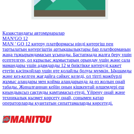
Қазақстандағы автомұнаралар
MAN'GO 12
MAN ' GO 12 көтеру платформасы иінді көтергіш пен
тартылатын көтергіштің артықшылықтары бар платформаның
жаңа тұжырымдамасын ұсынады. Бастапқыда жалға беру үшін
есептелген, ол құрылыс жұмыстарын орындау үшін және сала
мамандары үшін адамдарды 12 м биіктікке көтеруді қажет
ететін кәсіпқойлар үшін өте қолайлы болуы мүмкін. Ықшамды
және кез-келген жағдайға сәйкес келеді, ол тіпті мәжбүрлі
жұмыс алаңдары мен қойма алаңдарында да өз жолын оңай
табады. Жиналғаннан кейін оның кішкентай өлшемдері еш
қиындықсыз сақтауды қамтамасыз етеді. Үйрену оңай және
техникалық қызмет көрсету оңай, сонымен қатар
операторларды қуантатын сипаттамаларды көрсетеді.