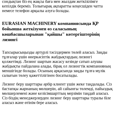
сондықтан біз ең жақсы баға мен жылдам жеткізілімге
кепілдік береміз. Толығырақ ақпаратты кеңесшіден чатта
немесе телефон арқылы алуға болады.
EURASIAN MACHINERY компаниясында ҚР
бойынша жеткізумен өз саласының
көшбасшыларынан "қайшы" көтергіштерінің
лизингі
Тапсырысыңызды әртүрлі тәсілдермен төлей аласыз. Заңды
тұлғалар үшін өнеркәсіптік жабдықтардың лизингі
қолжетімді. Лизинг шартын жасасу кезінде сатып алушы
жабдықты пайдалана алады, бірақ ол лизингтік компанияның
меншігінде болады. Осының арқасында заңды тұлға мүлік
салығын төлеу қажеттілігінен босатылады.
Лизинг беру шарттары әрбір клиент үшін жеке таңдалады. Сіз
бастапқы жарнаның мөлшерін, ай сайынғы төлемді, пайыздық
мөлшерлемені және келісімшарттың мерзімін таңдай аласыз.
Сіз біздің менеджерлерден лизинг беру шарттары туралы біле
аласыз және өтінім бере аласыз.