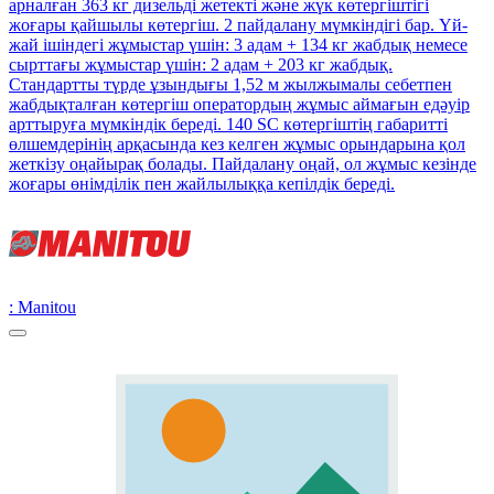
арналған 363 кг дизельді жетекті және жүк көтергіштігі
жоғары қайшылы көтергіш. 2 пайдалану мүмкіндігі бар. Үй-
жай ішіндегі жұмыстар үшін: 3 адам + 134 кг жабдық немесе
сырттағы жұмыстар үшін: 2 адам + 203 кг жабдық.
Стандартты түрде ұзындығы 1,52 м жылжымалы себетпен
жабдықталған көтергіш оператордың жұмыс аймағын едәуір
арттыруға мүмкіндік береді. 140 SC көтергіштің габаритті
өлшемдерінің арқасында кез келген жұмыс орындарына қол
жеткізу оңайырақ болады. Пайдалану оңай, ол жұмыс кезінде
жоғары өнімділік пен жайлылыққа кепілдік береді.
: Manitou