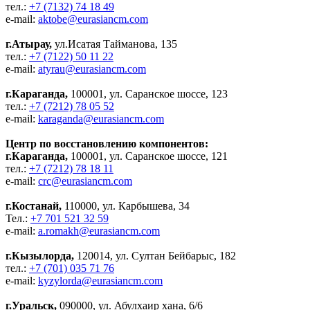
тел.:
+7 (7132) 74 18 49
e-mail:
aktobe@eurasiancm.com
г.Атырау,
ул.Исатая Тайманова, 135
тел.:
+7 (7122) 50 11 22
e-mail:
atyrau@eurasiancm.com
г.Караганда,
100001, ул. Саранское шоссе, 123
тел.:
+7 (7212) 78 05 52
e-mail:
karaganda@eurasiancm.com
Центр по восстановлению компонентов:
г.Караганда,
100001, ул. Саранское шоссе, 121
тел.:
+7 (7212) 78 18 11
e-mail:
crc@eurasiancm.com
г.Костанай,
110000, ул. Карбышева, 34
Тел.:
+7 701 521 32 59
e-mail:
a.romakh@eurasiancm.com
г.Кызылорда,
120014, ул. Султан Бейбарыс, 182
тел.:
+7 (701) 035 71 76
e-mail:
kyzylorda@eurasiancm.com
г.Уральск,
090000, ул. Абулхаир хана, 6/6