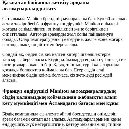
Қазақстан бойынша жеткізу арқылы
автомұнараларды сату
Сатылымда Manitou брендінің мұнаралары бар. Бұл 60 жылдан
астам тәжірибесі бар француз өндірушісі. Manitou өнімдері
жоғары сенімділікпен, өнімділікпен және беріктікпен
сипатталады. Автомұнараларды жыл бойы пайдалануға
болады. Олар температураның өзгеруіне, желге және жоғары
ылғалдылыққа оңай төтеп бере алады.
Сондай-ақ, бізден сіз кез-келген көтергіш бөлшектерге
тапсырыс бере аласыз. Біздің қоймаларда ең көп сұранысқа ие
позициялар әрқашан бар. Қазақстанның түрлі қалаларында
қосалқы бөлшектер қоймалары бар. Егер сіздің елді
мекеніңізде біздің қойма болмаса, сіз жеткізуді ресімдей
аласыз.
Француз өндірушісі Manitou автомұнаралардың
сіздің қалаңыздың қоймасынан жабдықты алып
кету мүмкіндігімен Астанадағы бағасы мен құны
Біздің компанияда сіз әлемге әйгілі брендтердің өнімдерін
арзан бағамен сатып ала аласыз. Автомұнараларының құны
өндірушіге, жүк көтергіштігіне, көтеру механизмінің типіне