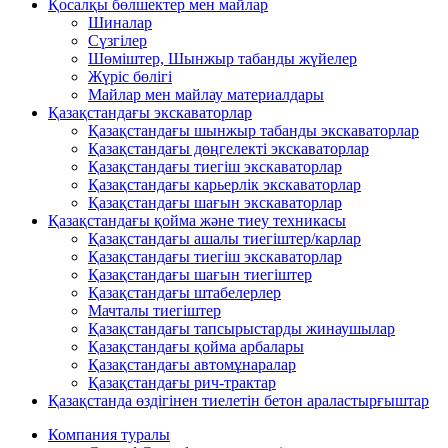
Қосалқы бөлшектер мен майлар
Шиналар
Сүзгілер
Шөміштер, Шынжыр табанды жүйелер
Жүріс бөлігі
Майлар мен майлау материалдары
Қазақстандағы экскаваторлар
Қазақстандағы шынжыр табанды экскаваторлар
Қазақстандағы дөңгелекті экскаваторлар
Қазақстандағы тиегіш экскаваторлар
Қазақстандағы карьерлік экскаваторлар
Қазақстандағы шағын экскаваторлар
Қазақстандағы қойма және тиеу техникасы
Қазақстандағы ашалы тиегіштер/карлар
Қазақстандағы тиегіш экскаваторлар
Қазақстандағы шағын тиегіштер
Қазақстандағы штабелерлер
Мачталы тиегіштер
Қазақстандағы тапсырыстарды жинаушылар
Қазақстандағы қойма арбалары
Қазақстандағы автомұнаралар
Қазақстандағы рич-трактар
Қазақстанда өздігінен тиелетін бетон араластырғыштар
Компания туралы