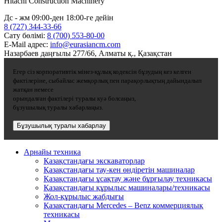
Hitachi Construction Machinery
Дс - жм 09:00-ден 18:00-ге дейін
8 (727) 344-33-66
Сату бөлімі:
8 (700) 553-80-00
E-Mail адрес:
info@eurasiancm.com
Назарбаев даңғылы 277/66, Алматы қ., Қазақстан
Егер сіз корпоративтік мінез-құлық кодексін бұзудың кез келген
фактілеріне, сыбайлас жемқорлық пен парақорлықтың дайындалып
жатқан немесе
орындалған фактілері туралы куә болсаңыз,
бұзушылық туралы хабарлаңыз.
Бұзушылық туралы хабарлау
Арнайы техника
Қазақстандағы экскаваторлар
Қазақстандағы тау-кен өндіретін машиналар
Қазақстандағы ұсақтау және бұрғылау техникасы
Қазақстандағы құрылыс машиналары/техникасы
Жол-құрылыс жабдығы
Қазақстандағы Mercedes – Benz коммерциялық
техникасы