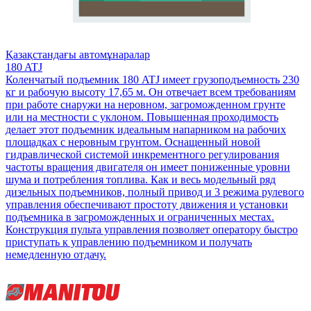
Қазақстандағы автомұнаралар
180 ATJ
Коленчатый подъемник 180 ATJ имеет грузоподъемность 230
кг и рабочую высоту 17,65 м. Он отвечает всем требованиям
при работе снаружи на неровном, загроможденном грунте
или на местности с уклоном. Повышенная проходимость
делает этот подъемник идеальным напарником на рабочих
площадках с неровным грунтом. Оснащенный новой
гидравлической системой инкрементного регулирования
частоты вращения двигателя он имеет пониженные уровни
шума и потребления топлива. Как и весь модельный ряд
дизельных подъемников, полный привод и 3 режима рулевого
управления обеспечивают простоту движения и установки
подъемника в загроможденных и ограниченных местах.
Конструкция пульта управления позволяет оператору быстро
приступать к управлению подъемником и получать
немедленную отдачу.