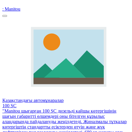
: Manitou
Қазақстандағы автомұнаралар
100 SC
"Manitou шығарған 100 SC дизельді қайшы көтергішінің
шағын габаритті өлшемдері оны бітелген құрылыс
алаңдарында пайдалануды жеңілдетеді. Жиналмалы тұтқалар
көтергіштің стандартты есіктерден өтуін және жүк