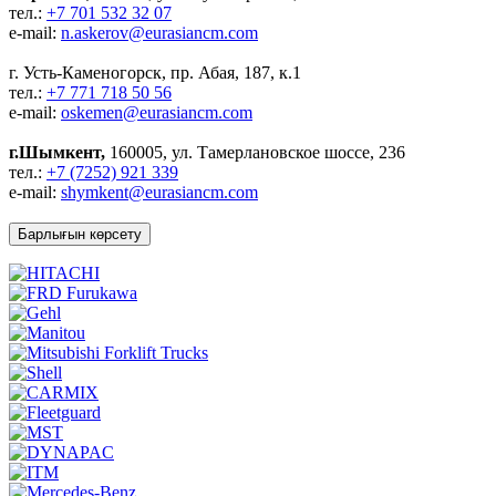
тел.:
+7 701 532 32 07
e-mail:
n.askerov@eurasiancm.com
г. Усть-Каменогорск, пр. Абая, 187, к.1
тел.:
+7 771 718 50 56
e-mail:
oskemen@eurasiancm.com
г.Шымкент,
160005, ул. Тамерлановское шоссе, 236
тел.:
+7 (7252) 921 339
e-mail:
shymkent@eurasiancm.com
Барлығын көрсету