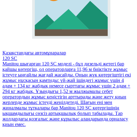
Қазақстандағы автомұнаралар
120 SC
Manitou шығарған 120 SC моделі - бұл дизельді жетегі бар
қайшы көтергіш, ол операторларға 11,96 м биіктікте жұмыс
істеуге ыңғайлы жағдай жасайды. Оның жүк көтергіштігі екі
жұмыс нұсқасын қамтиды: үй-жай ішіндегі жұмыс үшін 4
адам + 134 кг жабдық немесе сырттағы жұмыс үшін 2 адам +
294 кг жабдық. Ұзындығы 1,52 м жылжымалы себет
оператордың жұмыс кеңістігін арттырады және жету қиын
жерлерде жұмыс істеуді жеңілдетеді. Шағын ені мен
жиналмалы тұтқалары бар Manitou 120 SC көтергішінің
ықшамдылығы сөзсіз артықшылық болып табылады. Тар
жолдардағы қозғалыс және құрылыс алаңдарында орналасу
қиын емес.