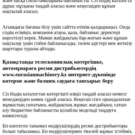
және басқа сипаттамаларына байланысты. Сіз біздің каталогта
дұрыс нұсқаны таңдай аласыз және кеңесшіден құнын
нақтылай аласыз.
Ағымдағы бағаны білу үшін сайтта өтінім қалдырыңыз. Онда
сіздің есіміңіз, компания атауы, қала, байланыс деректері
көрсетілуі керек. Маман жабдықтың бар-жоғын және құнын
нақтылау үшін сізбен байланысады, төлем әдістері мен жеткізу
шарттары туралы айтады.
Қазақстанда телескопиялық көтергішке,
автомұнараға ресми дистрибьютердің
www.eurasianmachinery.kz интернет-дүкенінде
көтерме және бөлшек саудаға тапсырыс беру
Сіз біздің каталогтан көтергішті өзіңіз таңдай аласыз немесе
менеджерден көмек сұрай аласыз. Кеңесші сізге орындалатын
жұмыстың сипатына, жабдықтың жұмыс жағдайына, сатып
алу бюджетіне байланысты қолайлы модельді таңдауға
көмектеседі.
Біз көптеген танымал өндірушілердің ресми дистрибьюторы
болып табыламыз. Біз өндірушілермен тікелей жұмыс істейміз,