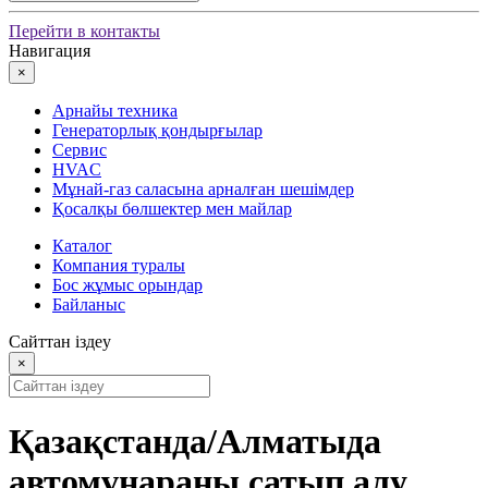
Перейти в контакты
Навигация
×
Арнайы техника
Генераторлық қондырғылар
Сервис
HVAC
Мұнай-газ саласына арналған шешімдер
Қосалқы бөлшектер мен майлар
Каталог
Компания туралы
Бос жұмыс орындар
Байланыс
Сайттан іздеу
×
Қазақстанда/Алматыда
автомұнараны сатып алу