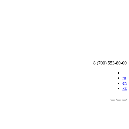
8 (700) 553-80-00
ru
en
kz