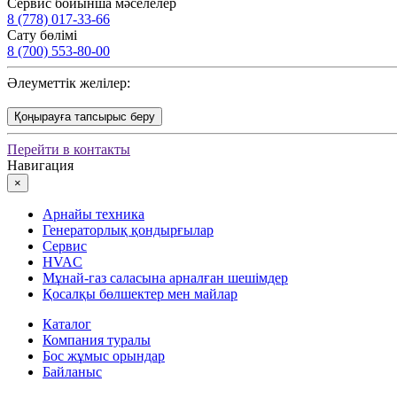
Сервис бойынша мәселелер
8 (778) 017-33-66
Сату бөлімі
8 (700) 553-80-00
Әлеуметтік желілер:
Қоңырауға тапсырыс беру
Перейти в контакты
Навигация
×
Арнайы техника
Генераторлық қондырғылар
Сервис
HVAC
Мұнай-газ саласына арналған шешімдер
Қосалқы бөлшектер мен майлар
Каталог
Компания туралы
Бос жұмыс орындар
Байланыс