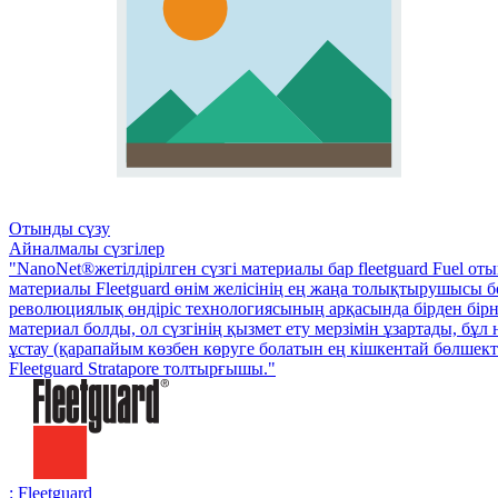
Отынды сүзу
Айналмалы сүзгілер
"NanoNet®жетілдірілген сүзгі материалы бар fleetguard Fuel о
материалы Fleetguard өнім желісінің ең жаңа толықтырушысы б
революциялық өндіріс технологиясының арқасында бірден бірн
материал болды, ол сүзгінің қызмет ету мерзімін ұзартады, бұ
ұстау (қарапайым көзбен көруге болатын ең кішкентай бөлшекте
Fleetguard Stratapore толтырғышы."
: Fleetguard