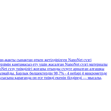
ан-жақты сынақтан өткен жетілдірілген NanoNet сүзгі
рзімін қамтамасыз ету үшін жасалған NanoNet сүзгі материалы
et сүзу тиімділігі жоғары отынды сүзуге арналған алғашқы
алмайды. Барлық бөлшектердің 98,7% - 4 небәрі 4 микрометрде
сысына қарағанда он есе тиімді екенін білдіреді — мысалы,