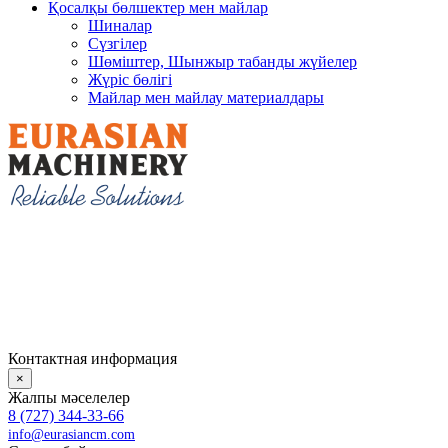
Қосалқы бөлшектер мен майлар
Шиналар
Сүзгілер
Шөміштер, Шынжыр табанды жүйелер
Жүріс бөлігі
Майлар мен майлау материалдары
Контактная информация
×
Жалпы мәселелер
8 (727) 344-33-66
info@eurasiancm.com