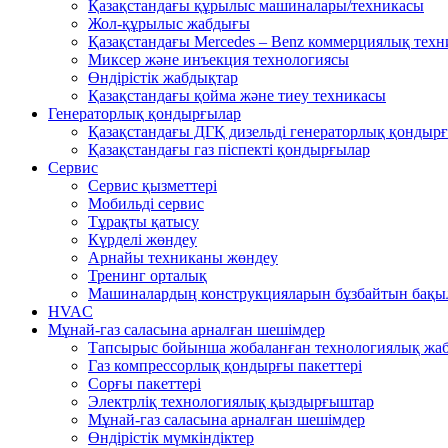
Қазақстандағы құрылыс машиналары/техникасы
Жол-құрылыс жабдығы
Қазақстандағы Mercedes – Benz коммерциялық тех
Миксер және инъекция технологиясы
Өндірістік жабдықтар
Қазақстандағы қойма және тиеу техникасы
Генераторлық қондырғылар
Қазақстандағы ДГҚ дизельді генераторлық қондыр
Қазақстандағы газ піспекті қондырғылар
Сервис
Сервис қызметтері
Мобильді сервис
Тұрақты қатысу
Күрделі жөндеу
Арнайы техниканы жөндеу
Тренинг орталық
Машиналардың конструкцияларын бұзбайтын бақы
HVAC
Мұнай-газ саласына арналған шешімдер
Тапсырыс бойынша жобаланған технологиялық жа
Газ компрессорлық қондырғы пакеттері
Сорғы пакеттері
Электрліқ технологиялық қыздырғыштар
Мұнай-газ саласына арналған шешімдер
Өндірістік мүмкіндіктер