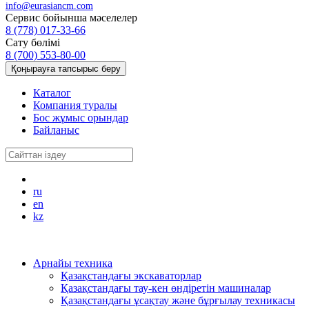
info@eurasiancm.com
Сервис бойынша мәселелер
8 (778) 017-33-66
Сату бөлімі
8 (700) 553-80-00
Қоңырауға тапсырыс беру
Каталог
Компания туралы
Бос жұмыс орындар
Байланыс
ru
en
kz
Арнайы техника
Қазақстандағы экскаваторлар
Қазақстандағы тау-кен өндіретін машиналар
Қазақстандағы ұсақтау және бұрғылау техникасы