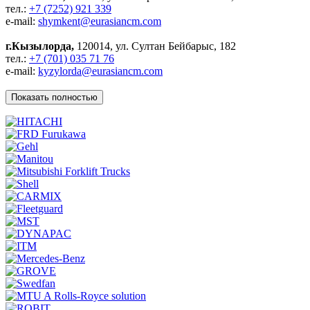
тел.:
+7 (7252) 921 339
e-mail:
shymkent@eurasiancm.com
г.Кызылорда,
120014, ул. Султан Бейбарыс, 182
тел.:
+7 (701) 035 71 76
e-mail:
kyzylorda@eurasiancm.com
Показать полностью