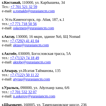
г.Костанай,
110000, ул. Карбышева, 34
Тел.:
+7 701 521 32 59
e-mail:
a.romakh@eurasiancm.com
г. Усть-Каменогорск, пр. Абая, 187, к.1
тел.:
+7 771 718 50 56
e-mail:
oskemen@eurasiancm.com
г.Актау,
130000, 16 мкрн, здание №6, БЦ Nomad
тел.:
+7 (7292) 41 41 04
e-mail:
aktau@eurasiancm.com
г.Актобе,
030009, Богословская трасса, 5А
тел.:
+7 (7132) 74 18 49
e-mail:
aktobe@eurasiancm.com
г.Атырау,
ул.Исатая Тайманова, 135
тел.:
+7 (7122) 50 11 22
e-mail:
atyrau@eurasiancm.com
г.Уральск,
090000, ул. Абулхаир хана, 6/6
тел.:
+7 701 532 32 07
e-mail:
n.askerov@eurasiancm.com
г.Шымкент,
160005, ул. Тамерлановское шоссе, 236