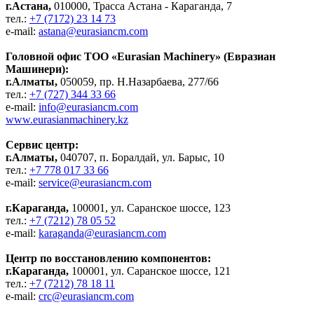
г.Астана,
010000, Трасса Астана - Караганда, 7
тел.:
+7 (7172) 23 14 73
e-mail:
astana@eurasiancm.com
Головной офис ТОО «Eurasian Machinery» (Евразиан
Машинери):
г.Алматы,
050059, пр. Н.Назарбаева, 277/66
тел.:
+7 (727) 344 33 66
e-mail:
info@eurasiancm.com
www.eurasianmachinery.kz
Сервис центр:
г.Алматы,
040707, п. Боралдай, ул. Барыс, 10
тел.:
+7 778 017 33 66
e-mail:
service@eurasiancm.com
г.Караганда,
100001, ул. Саранское шоссе, 123
тел.:
+7 (7212) 78 05 52
e-mail:
karaganda@eurasiancm.com
Центр по восстановлению компонентов:
г.Караганда,
100001, ул. Саранское шоссе, 121
тел.:
+7 (7212) 78 18 11
e-mail:
crc@eurasiancm.com