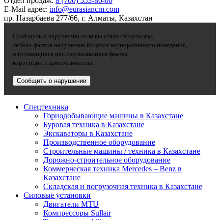
Отдел продаж:
8 (700) 553-80-00
E-Mail адрес:
info@eurasiancm.com
пр. Назарбаева 277/66, г. Алматы, Казахстан
Сообщить о нарушении если вы стали свидетелем,
любых фактов нарушения Кодекса корпоративного поведения,
о готовящихся или свершившихся фактах
коррупции и взяточничества.
Сообщить о нарушении
Спецтехника
Горнодобывающие машины в Казахстане
Буровая техника в Казахстане
Экскаваторы в Казахстане
Производственное оборудование
Строительные машины / техника в Казахстане
Дорожно-строительное оборудование
Коммерческая техника Mercedes – Benz в
Казахстане
Складская и погрузочная техника в Казахстане
Силовые установки
Двигатели MTU
Компрессоры Sullair