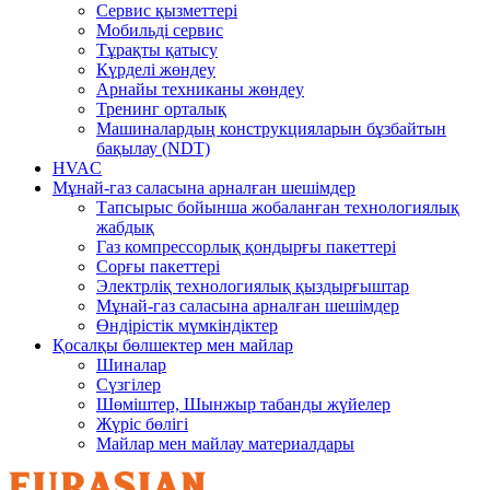
Сервис қызметтері
Мобильді сервис
Тұрақты қатысу
Күрделі жөндеу
Арнайы техниканы жөндеу
Тренинг орталық
Машиналардың конструкцияларын бұзбайтын
бақылау (NDT)
HVAC
Мұнай-газ саласына арналған шешімдер
Тапсырыс бойынша жобаланған технологиялық
жабдық
Газ компрессорлық қондырғы пакеттері
Сорғы пакеттері
Электрліқ технологиялық қыздырғыштар
Мұнай-газ саласына арналған шешімдер
Өндірістік мүмкіндіктер
Қосалқы бөлшектер мен майлар
Шиналар
Сүзгілер
Шөміштер, Шынжыр табанды жүйелер
Жүріс бөлігі
Майлар мен майлау материалдары