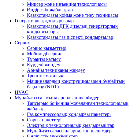
Миксер және инъекция технологиясы
Өндірістік жабдықтар
Қазақстандағы қойма және тиеу техникасы
Генераторлық қондырғылар
Қазақстандағы ДГҚ дизельді генераторлық
қондырғылары
Қазақстандағы газ піспекті қондырғылар
Сервис
Сервис қызметтері
Мобильді сервис
Тұрақты қатысу
Күрделі жөндеу
Арнайы техниканы жөндеу
Тренинг орталық
Машиналардың конструкцияларын бұзбайтын
бақылау (NDT)
HVAC
Мұнай-газ саласына арналған шешімдер
Тапсырыс бойынша жобаланған технологиялық
жабдық
Газ компрессорлық қондырғы пакеттері
Сорғы пакеттері
Электрліқ технологиялық қыздырғыштар
Мұнай-газ саласына арналған шешімдер
Өндірістік мүмкіндіктер