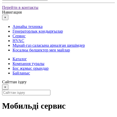
Перейти в контакты
Навигация
×
Арнайы техника
Генераторлық қондырғылар
Сервис
HVAC
Мұнай-газ саласына арналған шешімдер
Қосалқы бөлшектер мен майлар
Каталог
Компания туралы
Бос жұмыс орындар
Байланыс
Сайттан іздеу
×
Мобильді сервис