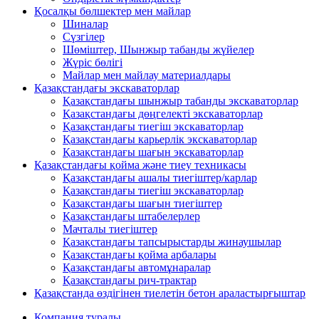
Қосалқы бөлшектер мен майлар
Шиналар
Сүзгілер
Шөміштер, Шынжыр табанды жүйелер
Жүріс бөлігі
Майлар мен майлау материалдары
Қазақстандағы экскаваторлар
Қазақстандағы шынжыр табанды экскаваторлар
Қазақстандағы дөңгелекті экскаваторлар
Қазақстандағы тиегіш экскаваторлар
Қазақстандағы карьерлік экскаваторлар
Қазақстандағы шағын экскаваторлар
Қазақстандағы қойма және тиеу техникасы
Қазақстандағы ашалы тиегіштер/карлар
Қазақстандағы тиегіш экскаваторлар
Қазақстандағы шағын тиегіштер
Қазақстандағы штабелерлер
Мачталы тиегіштер
Қазақстандағы тапсырыстарды жинаушылар
Қазақстандағы қойма арбалары
Қазақстандағы автомұнаралар
Қазақстандағы рич-трактар
Қазақстанда өздігінен тиелетін бетон араластырғыштар
Компания туралы