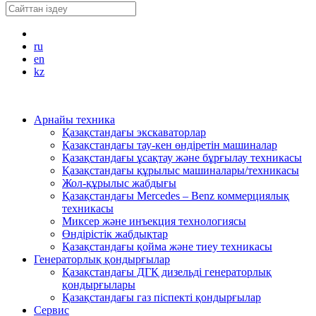
ru
en
kz
Арнайы техника
Қазақстандағы экскаваторлар
Қазақстандағы тау-кен өндіретін машиналар
Қазақстандағы ұсақтау және бұрғылау техникасы
Қазақстандағы құрылыс машиналары/техникасы
Жол-құрылыс жабдығы
Қазақстандағы Mercedes – Benz коммерциялық
техникасы
Миксер және инъекция технологиясы
Өндірістік жабдықтар
Қазақстандағы қойма және тиеу техникасы
Генераторлық қондырғылар
Қазақстандағы ДГҚ дизельді генераторлық
қондырғылары
Қазақстандағы газ піспекті қондырғылар
Сервис