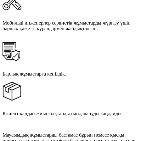
Мобильді инженерлер сервистік жұмыстарды жүргізу үшін
барлық қажетті құралдармен жабдықталған.
Барлық жұмыстарға кепілдік.
Клиент қандай жиынтықтарды пайдалануды таңдайды.
Маусымдық жұмыстарды бастамас бұрын немесе қысқы
немесе күзгі жұмыстар кезінде біз клиенттерге толық тексеру