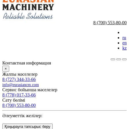
8 (700) 553-80-00
ru
en
kz
Контактная информация
×
Жалпы мәселелер
8 (727) 344-33-66
info@eurasiancm.com
Сервис бойынша мәселелер
8 (778) 017-33-66
Сату бөлімі
8 (700) 553-80-00
Әлеуметтік желілер:
Қоңырауға тапсырыс беру