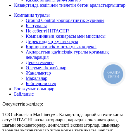
Қазақстанда өздігінен тиелетін бетон араластырғыштар
Компания туралы
Ground Control корпоративтік журналы
Біз туралы
Не себепті HITACHI?
Компанияның көзқарасы мен миссиясы
Директордың құттықтауы
Корпоративтік мінез-құлық кодексі
Ақпараттық қауіпсіздік туралы қоғамдық
декларация
Деректемелер
Әлеуметтік жобалар
Жаңалықтар
КНОПКА
СВЯЗИ
Мақалалар
Бейнероликтер
Бос жұмыс орындар
Байланыс
Әлеуметтік желілер:
ТОО «Eurasian Machinery» - Қазақстанда арнайы техниканы
сату: HITACHI экскаваторлары, карьерлік экскаваторлар,
шағын экскаваторлар, дөңгелекті экскаваторлар, шынжыр
табанды экскаваторлар және қойма техникасы. Барлық