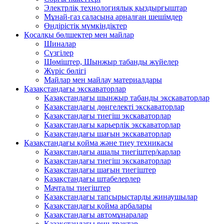
Электрліқ технологиялық қыздырғыштар
Мұнай-газ саласына арналған шешімдер
Өндірістік мүмкіндіктер
Қосалқы бөлшектер мен майлар
Шиналар
Сүзгілер
Шөміштер, Шынжыр табанды жүйелер
Жүріс бөлігі
Майлар мен майлау материалдары
Қазақстандағы экскаваторлар
Қазақстандағы шынжыр табанды экскаваторлар
Қазақстандағы дөңгелекті экскаваторлар
Қазақстандағы тиегіш экскаваторлар
Қазақстандағы карьерлік экскаваторлар
Қазақстандағы шағын экскаваторлар
Қазақстандағы қойма және тиеу техникасы
Қазақстандағы ашалы тиегіштер/карлар
Қазақстандағы тиегіш экскаваторлар
Қазақстандағы шағын тиегіштер
Қазақстандағы штабелерлер
Мачталы тиегіштер
Қазақстандағы тапсырыстарды жинаушылар
Қазақстандағы қойма арбалары
Қазақстандағы автомұнаралар
Қазақстандағы рич-трактар