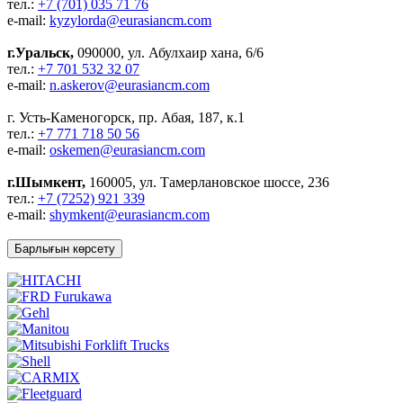
тел.:
+7 (701) 035 71 76
e-mail:
kyzylorda@eurasiancm.com
г.Уральск,
090000, ул. Абулхаир хана, 6/6
тел.:
+7 701 532 32 07
e-mail:
n.askerov@eurasiancm.com
г. Усть-Каменогорск, пр. Абая, 187, к.1
тел.:
+7 771 718 50 56
e-mail:
oskemen@eurasiancm.com
г.Шымкент,
160005, ул. Тамерлановское шоссе, 236
тел.:
+7 (7252) 921 339
e-mail:
shymkent@eurasiancm.com
Барлығын көрсету