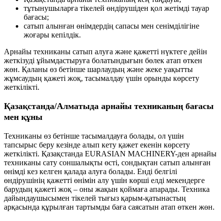
тұтынушыларға тікелей өндірушіден қол жетімді тауар
бағасы;
сатып алынған өнімдердің сапасы мен сенімділігіне
жоғары кепілдік.
Арнайы техниканы сатып алуға және қажетті нүктеге дейін
жеткізуді ұйымдастыруға болатындығын бөлек атап өткен
жөн. Қаланы өз бетінше шарлаудың және жеке уақытты
жұмсаудың қажеті жоқ, тасымалдау үшін орынды көрсету
жеткілікті.
Қазақстанда/Алматыда арнайы техниканың бағасы
мен құны
Техниканы өз бетінше тасымалдауға болады, ол үшін
тапсырыс беру кезінде алып кету қажет екенін көрсету
жеткілікті. Қазақстанда EURASIAN MACHINERY-ден арнайы
техниканы сату соншалықты өсті, сондықтан сатып алынған
өнімді кез келген қалада алуға болады. Енді белгілі
өндірушінің қажетті өнімін алу үшін көрші елді мекендерге
барудың қажеті жоқ – оны жақын қоймаға апарады. Техника
дайындаушысымен тікелей тығыз қарым-қатынастың
арқасында құрылған тартымды баға саясатын атап өткен жөн.