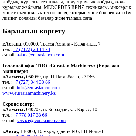
жабдық, құрылыс техникасы, индустриялық жабдық, жол-
құрылыс жабдығы, MERCEDES BENZ техникасы, миксерлік
және инъекциялық технология, көтерме және бөлшек жеткізу,
лизинг, қолайлы бағалар және тамаша сапа
Барлығын көрсету
г.Астана,
010000, Трасса Астана - Караганда, 7
тел.:
+7 (7172) 23 14 73
e-mail:
astana@eurasiancm.com
Головной офис ТОО «Eurasian Machinery» (Евразиан
Машинери):
г.Алматы,
050059, пр. Н.Назарбаева, 277/66
тел.:
+7 (727) 344 33 66
e-mail:
info@eurasiancm.com
www.eurasianmachinery.kz
Сервис центр:
г.Алматы,
040707, п. Боралдай, ул. Барыс, 10
тел.:
+7 778 017 33 66
e-mail:
service@eurasiancm.com
г.Актау,
130000, 16 мкрн, здание №6, БЦ Nomad