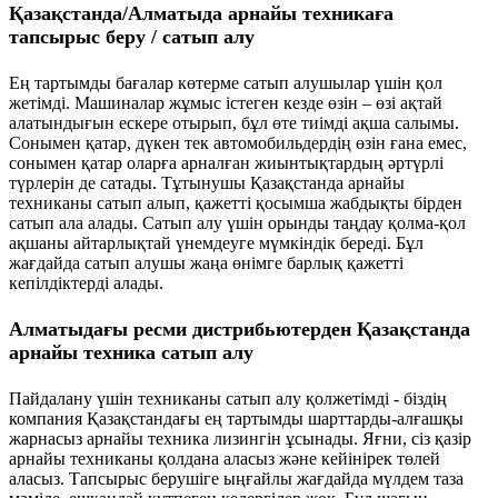
Қазақстанда/Алматыда арнайы техникаға
тапсырыс беру / сатып алу
Ең тартымды бағалар көтерме сатып алушылар үшін қол
жетімді. Машиналар жұмыс істеген кезде өзін – өзі ақтай
алатындығын ескере отырып, бұл өте тиімді ақша салымы.
Сонымен қатар, дүкен тек автомобильдердің өзін ғана емес,
сонымен қатар оларға арналған жиынтықтардың әртүрлі
түрлерін де сатады. Тұтынушы Қазақстанда арнайы
техниканы сатып алып, қажетті қосымша жабдықты бірден
сатып ала алады. Сатып алу үшін орынды таңдау қолма-қол
ақшаны айтарлықтай үнемдеуге мүмкіндік береді. Бұл
жағдайда сатып алушы жаңа өнімге барлық қажетті
кепілдіктерді алады.
Алматыдағы ресми дистрибьютерден Қазақстанда
арнайы техника сатып алу
Пайдалану үшін техниканы сатып алу қолжетімді - біздің
компания Қазақстандағы ең тартымды шарттарды-алғашқы
жарнасыз арнайы техника лизингін ұсынады. Яғни, сіз қазір
арнайы техниканы қолдана аласыз және кейінірек төлей
аласыз. Тапсырыс берушіге ыңғайлы жағдайда мүлдем таза