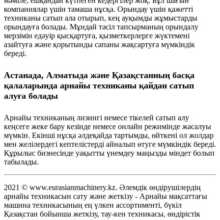
мәміле, ешқандай күтпеген кедергілер жоқ. Бұл шағын
компаниялар үшін тамаша нұсқа. Орындау үшін қажетті
техниканы сатып ала отырып, кең ауқымды жұмыстарды
орындауға болады. Мұндай тәсіл тапсырманың орындалу
мерзімін едәуір қысқартуға, қызметкерлерге жүктемені
азайтуға және қорытынды сапаны жақсартуға мүмкіндік
береді.
Астанада, Алматыда және Қазақстанның басқа
қалаларында арнайы техниканы қайдан сатып
алуға болады
Арнайы техниканың лизингі немесе тікелей сатып алу
кеңсеге жеке бару кезінде немесе онлайн режимінде жасалуы
мүмкін. Екінші нұсқа әлдеқайда тартымды, өйткені ол жолдар
мен желілердегі кептелістерді айналып өтуге мүмкіндік береді.
Құрылыс бизнесінде уақытты үнемдеу маңызды міндет болып
табылады.
2021 © www.eurasianmachinery.kz. Әлемдік өндірушілердің
арнайы техникасын сату және жеткізу - Арнайы мақсаттағы
машина техникасының ең үлкен ассортименті, бүкіл
Қазақстан бойынша жеткізу, тау-кен техникасы, өндірістік