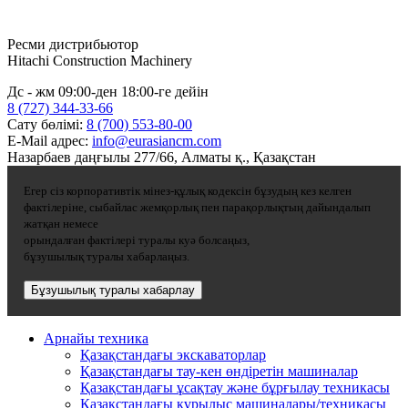
Ресми дистрибьютор
Hitachi Construction Machinery
Дс - жм 09:00-ден 18:00-ге дейін
8 (727) 344-33-66
Сату бөлімі:
8 (700) 553-80-00
E-Mail адрес:
info@eurasiancm.com
Назарбаев даңғылы 277/66, Алматы қ., Қазақстан
Егер сіз корпоративтік мінез-құлық кодексін бұзудың кез келген
фактілеріне, сыбайлас жемқорлық пен парақорлықтың дайындалып
жатқан немесе
орындалған фактілері туралы куә болсаңыз,
бұзушылық туралы хабарлаңыз.
Бұзушылық туралы хабарлау
Арнайы техника
Қазақстандағы экскаваторлар
Қазақстандағы тау-кен өндіретін машиналар
Қазақстандағы ұсақтау және бұрғылау техникасы
Қазақстандағы құрылыс машиналары/техникасы