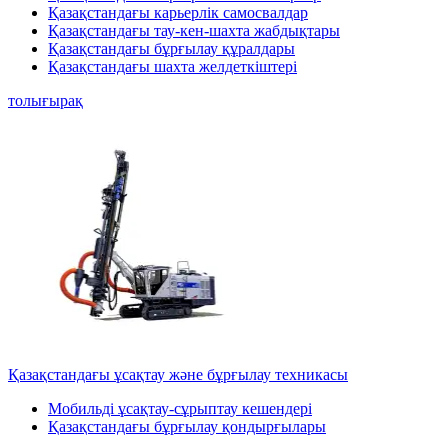
Қазақстандағы карьерлік самосвалдар
Қазақстандағы тау-кен-шахта жабдықтары
Қазақстандағы бұрғылау құралдары
Қазақстандағы шахта желдеткіштері
толығырақ
Қазақстандағы ұсақтау және бұрғылау техникасы
Мобильді ұсақтау-сұрыптау кешендері
Қазақстандағы бұрғылау қондырғылары