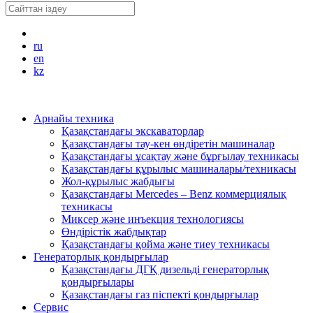
ru
en
kz
Арнайы техника
Қазақстандағы экскаваторлар
Қазақстандағы тау-кен өндіретін машиналар
Қазақстандағы ұсақтау және бұрғылау техникасы
Қазақстандағы құрылыс машиналары/техникасы
Жол-құрылыс жабдығы
Қазақстандағы Mercedes – Benz коммерциялық
техникасы
Миксер және инъекция технологиясы
Өндірістік жабдықтар
Қазақстандағы қойма және тиеу техникасы
Генераторлық қондырғылар
Қазақстандағы ДГҚ дизельді генераторлық
қондырғылары
Қазақстандағы газ піспекті қондырғылар
Сервис