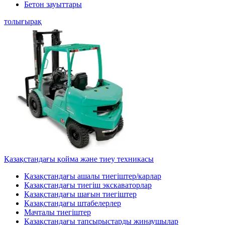
Бетон зауыттары
толығырақ
Қазақстандағы қойма және тиеу техникасы
Қазақстандағы ашалы тиегіштер/карлар
Қазақстандағы тиегіш экскаваторлар
Қазақстандағы шағын тиегіштер
Қазақстандағы штабелерлер
Мачталы тиегіштер
Қазақстандағы тапсырыстарды жинаушылар