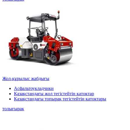
Жол-құрылыс жабдығы
Асфальтоукладчики
Қазақстандағы жол тегістейтін катоктар
Қазақстандағы топырақ тегістейтін катоктары
толығырақ