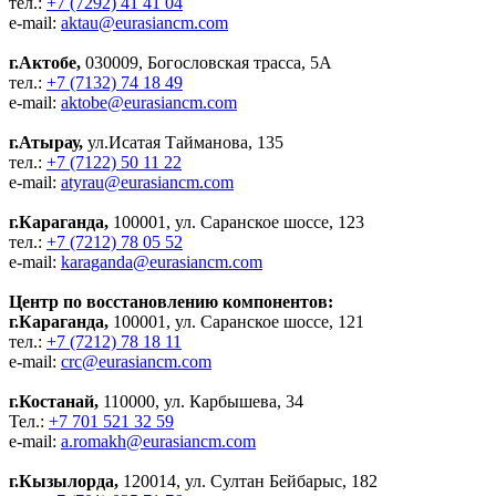
тел.:
+7 (7292) 41 41 04
e-mail:
aktau@eurasiancm.com
г.Актобе,
030009, Богословская трасса, 5А
тел.:
+7 (7132) 74 18 49
e-mail:
aktobe@eurasiancm.com
г.Атырау,
ул.Исатая Тайманова, 135
тел.:
+7 (7122) 50 11 22
e-mail:
atyrau@eurasiancm.com
г.Караганда,
100001, ул. Саранское шоссе, 123
тел.:
+7 (7212) 78 05 52
e-mail:
karaganda@eurasiancm.com
Центр по восстановлению компонентов:
г.Караганда,
100001, ул. Саранское шоссе, 121
тел.:
+7 (7212) 78 18 11
e-mail:
crc@eurasiancm.com
г.Костанай,
110000, ул. Карбышева, 34
Тел.:
+7 701 521 32 59
e-mail:
a.romakh@eurasiancm.com
г.Кызылорда,
120014, ул. Султан Бейбарыс, 182