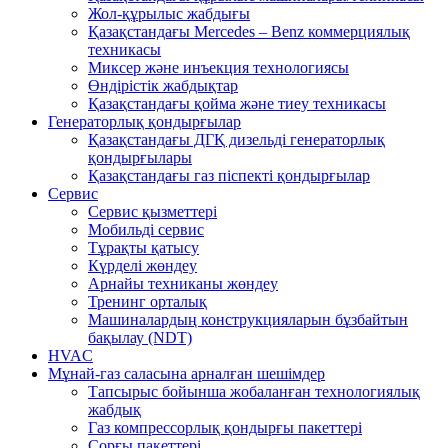
Жол-құрылыс жабдығы
Қазақстандағы Mercedes – Benz коммерциялық
техникасы
Миксер және инъекция технологиясы
Өндірістік жабдықтар
Қазақстандағы қойма және тиеу техникасы
Генераторлық қондырғылар
Қазақстандағы ДГҚ дизельді генераторлық
қондырғылары
Қазақстандағы газ піспекті қондырғылар
Сервис
Сервис қызметтері
Мобильді сервис
Тұрақты қатысу
Күрделі жөндеу
Арнайы техниканы жөндеу
Тренинг орталық
Машиналардың конструкцияларын бұзбайтын
бақылау (NDT)
HVAC
Мұнай-газ саласына арналған шешімдер
Тапсырыс бойынша жобаланған технологиялық
жабдық
Газ компрессорлық қондырғы пакеттері
Сорғы пакеттері