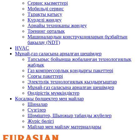
Сервис қызметтері
Мобильді сервис
Тұрақты қатысу
Күрделі жөндеу
Арнайы техниканы жөндеу
Тренинг орталық
Машиналардың конструкцияларын бұзбайтын
бақылау (NDT)
HVAC
Мұнай-газ саласына арналған шешімдер
Тапсырыс бойынша жобаланған технологиялық
жабдық
Газ компрессорлық қондырғы пакеттері
Сорғы пакеттері
Электрліқ технологиялық қыздырғыштар
Мұнай-газ саласына арналған шешімдер
Өндірістік мүмкіндіктер
Қосалқы бөлшектер мен майлар
Шиналар
Сүзгілер
Шөміштер, Шынжыр табанды жүйелер
Жүріс бөлігі
Майлар мен майлау материалдары