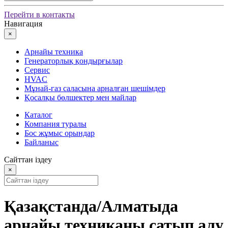
Перейти в контакты
Навигация
×
Арнайы техника
Генераторлық қондырғылар
Сервис
HVAC
Мұнай-газ саласына арналған шешімдер
Қосалқы бөлшектер мен майлар
Каталог
Компания туралы
Бос жұмыс орындар
Байланыс
Сайттан іздеу
×
Қазақстанда/Алматыда
арнайы техниканы сатып алу