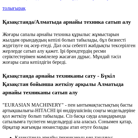
толығырақ
Қазақстанда/Алматыда арнайы техника сатып алу
Жоғары сапалы арнайы техника құрылыс жұмыстарын
жылдам орындаудың кепілі болып табылады, бұл бизнесті
жүргізуге оң әсер етеді. Дәл осы себепті жабдықты тексерілген
жерлерде сатып алу қажет. Ірі брендтердің ресми
серіктестерімен мәмілелер жасаған дұрыс. Мұндай тәсіл
жоғары сапа кепілдігін береді.
Қазақстанда арнайы техниканы сату - Бүкіл
Қазақстан бойынша жеткізу арқылы Алматыда
арнайы техниканы сатып алу
"EURASIAN MACHINERY" - пен ынтымақтастықтың басты
артықшылығы-HITACHI ірі өндірушісінің соңғы модельдеріне
қол жеткізу болып табылады. Сіз басқа сауда алаңдарында
сатылымға түспеген модельдерді ала аласыз. Сонымен қатар,
бірқатар жағымды нюанстарды атап өтуге болады
Қазақстанда арнайы техниканың кең таңдауы;