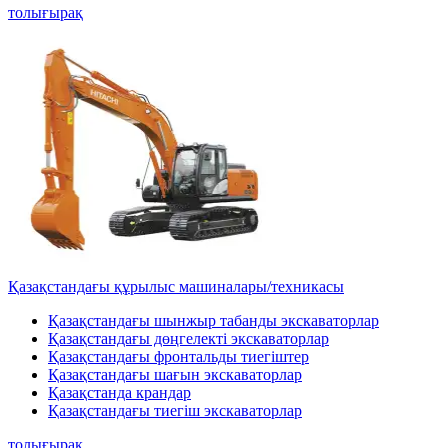
толығырақ
Қазақстандағы құрылыс машиналары/техникасы
Қазақстандағы шынжыр табанды экскаваторлар
Қазақстандағы дөңгелекті экскаваторлар
Қазақстандағы фронтальды тиегіштер
Қазақстандағы шағын экскаваторлар
Қазақстанда крандар
Қазақстандағы тиегіш экскаваторлар
толығырақ