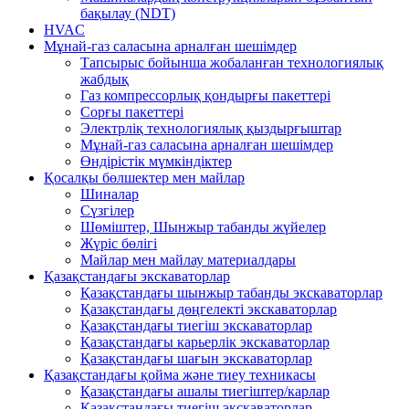
бақылау (NDT)
HVAC
Мұнай-газ саласына арналған шешімдер
Тапсырыс бойынша жобаланған технологиялық
жабдық
Газ компрессорлық қондырғы пакеттері
Сорғы пакеттері
Электрліқ технологиялық қыздырғыштар
Мұнай-газ саласына арналған шешімдер
Өндірістік мүмкіндіктер
Қосалқы бөлшектер мен майлар
Шиналар
Сүзгілер
Шөміштер, Шынжыр табанды жүйелер
Жүріс бөлігі
Майлар мен майлау материалдары
Қазақстандағы экскаваторлар
Қазақстандағы шынжыр табанды экскаваторлар
Қазақстандағы дөңгелекті экскаваторлар
Қазақстандағы тиегіш экскаваторлар
Қазақстандағы карьерлік экскаваторлар
Қазақстандағы шағын экскаваторлар
Қазақстандағы қойма және тиеу техникасы
Қазақстандағы ашалы тиегіштер/карлар
Қазақстандағы тиегіш экскаваторлар