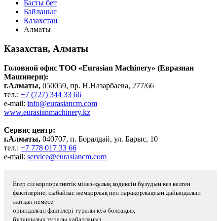
Басты бет
Байланыс
Казахстан
Алматы
Казахстан, Алматы
Головной офис ТОО «Eurasian Machinery» (Евразиан
Машинери):
г.Алматы,
050059, пр. Н.Назарбаева, 277/66
тел.:
+7 (727) 344 33 66
e-mail:
info@eurasiancm.com
www.eurasianmachinery.kz
Сервис центр:
г.Алматы,
040707, п. Боралдай, ул. Барыс, 10
тел.:
+7 778 017 33 66
e-mail:
service@eurasiancm.com
Егер сіз корпоративтік мінез-құлық кодексін бұзудың кез келген
фактілеріне, сыбайлас жемқорлық пен парақорлықтың дайындалып
жатқан немесе
орындалған фактілері туралы куә болсаңыз,
бұзушылық туралы хабарлаңыз.