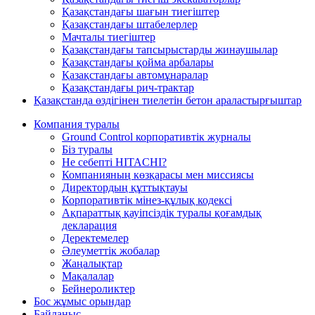
Қазақстандағы шағын тиегіштер
Қазақстандағы штабелерлер
Мачталы тиегіштер
Қазақстандағы тапсырыстарды жинаушылар
Қазақстандағы қойма арбалары
Қазақстандағы автомұнаралар
Қазақстандағы рич-трактар
Қазақстанда өздігінен тиелетін бетон араластырғыштар
Компания туралы
Ground Control корпоративтік журналы
Біз туралы
Не себепті HITACHI?
Компанияның көзқарасы мен миссиясы
Директордың құттықтауы
Корпоративтік мінез-құлық кодексі
Ақпараттық қауіпсіздік туралы қоғамдық
декларация
Деректемелер
Әлеуметтік жобалар
Жаңалықтар
Мақалалар
Бейнероликтер
Бос жұмыс орындар
Байланыс