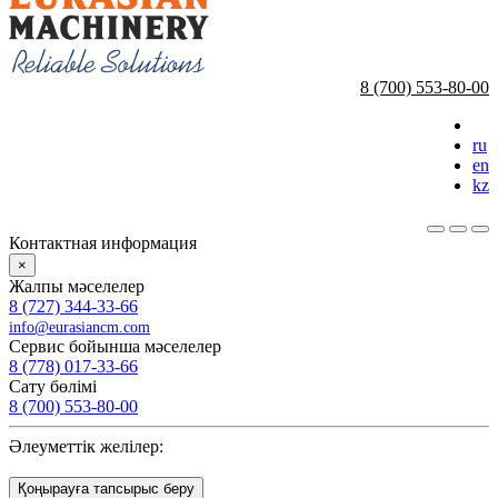
8 (700) 553-80-00
ru
en
kz
Контактная информация
×
Жалпы мәселелер
8 (727) 344-33-66
info@eurasiancm.com
Сервис бойынша мәселелер
8 (778) 017-33-66
Сату бөлімі
8 (700) 553-80-00
Әлеуметтік желілер:
Қоңырауға тапсырыс беру