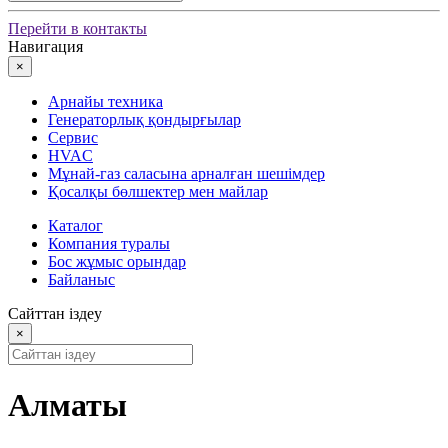
Перейти в контакты
Навигация
×
Арнайы техника
Генераторлық қондырғылар
Сервис
HVAC
Мұнай-газ саласына арналған шешімдер
Қосалқы бөлшектер мен майлар
Каталог
Компания туралы
Бос жұмыс орындар
Байланыс
Сайттан іздеу
×
Алматы