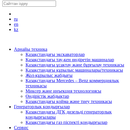
ru
en
kz
Арнайы техника
Қазақстандағы экскаваторлар
Қазақстандағы тау-кен өндіретін машиналар
Қазақстандағы ұсақтау және бұрғылау техникасы
Қазақстандағы құрылыс машиналары/техникасы
Жол-құрылыс жабдығы
Қазақстандағы Mercedes – Benz коммерциялық
техникасы
Миксер және инъекция технологиясы
Өндірістік жабдықтар
Қазақстандағы қойма және тиеу техникасы
Генераторлық қондырғылар
Қазақстандағы ДГҚ дизельді генераторлық
қондырғылары
Қазақстандағы газ піспекті қондырғылар
Сервис