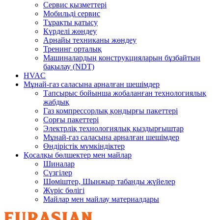
Сервис қызметтері
Мобильді сервис
Тұрақты қатысу
Күрделі жөндеу
Арнайы техниканы жөндеу
Тренинг орталық
Машиналардың конструкцияларын бұзбайтын
бақылау (NDT)
HVAC
Мұнай-газ саласына арналған шешімдер
Тапсырыс бойынша жобаланған технологиялық
жабдық
Газ компрессорлық қондырғы пакеттері
Сорғы пакеттері
Электрліқ технологиялық қыздырғыштар
Мұнай-газ саласына арналған шешімдер
Өндірістік мүмкіндіктер
Қосалқы бөлшектер мен майлар
Шиналар
Сүзгілер
Шөміштер, Шынжыр табанды жүйелер
Жүріс бөлігі
Майлар мен майлау материалдары