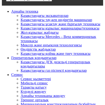
Арнайы техника
Қазақстандағы экскаваторлар
Қазақстандағы тау-кен өндіретін машиналар
Қазақстандағы ұсақтау және бұрғылау техникасы
Қазақстандағы құрылыс машиналары/техникасы
Жол-құрылыс жабдығы
Қазақстандағы Mercedes – Benz коммерциялық
техникасы
Миксер және инъекция технологиясы
Өндірістік жабдықтар
Қазақстандағы қойма және тиеу техникасы
Генераторлық қондырғылар
Қазақстандағы ДГҚ дизельді генераторлық
қондырғылары
Қазақстандағы газ піспекті қондырғылар
Сервис
Сервис қызметтері
Мобильді сервис
Тұрақты қатысу
Күрделі жөндеу
Арнайы техниканы жөндеу
Тренинг орталық
Машиналардың конструкцияларын бұзбайтын