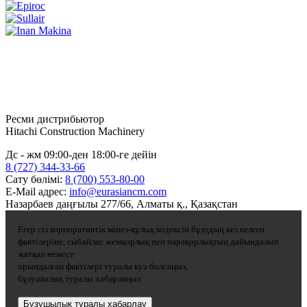
Ресми дистрибьютор
Hitachi Construction Machinery
Дс - жм 09:00-ден 18:00-ге дейін
8 (727) 344-33-66
Сату бөлімі:
8 (700) 553-80-00
E-Mail адрес:
info@eurasiancm.com
Назарбаев даңғылы 277/66, Алматы қ., Қазақстан
Егер сіз корпоративтік мінез-құлық кодексін бұзудың кез келген
фактілеріне, сыбайлас жемқорлық пен парақорлықтың дайындалып
жатқан немесе
орындалған фактілері туралы куә болсаңыз,
бұзушылық туралы хабарлаңыз.
Бұзушылық туралы хабарлау