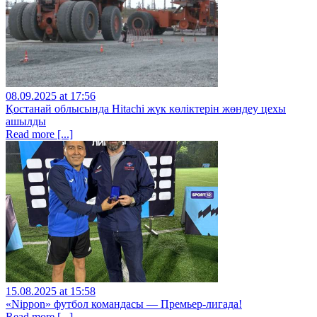
08.09.2025 at 17:56
Қостанай облысында Hitachі жүк көліктерін жөндеу цехы
ашылды
Read more [...]
15.08.2025 at 15:58
«Nippon» футбол командасы — Премьер-лигада!
Read more [...]