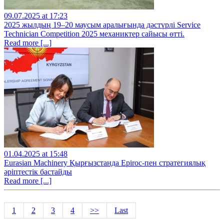
09.07.2025 at 17:23
2025 жылдың 19–20 маусым аралығында дәстүрлі Service
Technician Competition 2025 механиктер сайысы өтті.
Read more [...]
01.04.2025 at 15:48
Eurasian Machinery Қырғызстанда Epiroc-пен стратегиялық
әріптестік бастайды
Read more [...]
1
2
3
4
>>
Last