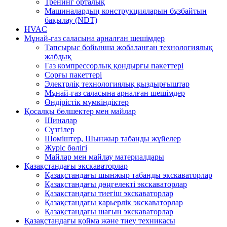
Тренинг орталық
Машиналардың конструкцияларын бұзбайтын
бақылау (NDT)
HVAC
Мұнай-газ саласына арналған шешімдер
Тапсырыс бойынша жобаланған технологиялық
жабдық
Газ компрессорлық қондырғы пакеттері
Сорғы пакеттері
Электрліқ технологиялық қыздырғыштар
Мұнай-газ саласына арналған шешімдер
Өндірістік мүмкіндіктер
Қосалқы бөлшектер мен майлар
Шиналар
Сүзгілер
Шөміштер, Шынжыр табанды жүйелер
Жүріс бөлігі
Майлар мен майлау материалдары
Қазақстандағы экскаваторлар
Қазақстандағы шынжыр табанды экскаваторлар
Қазақстандағы дөңгелекті экскаваторлар
Қазақстандағы тиегіш экскаваторлар
Қазақстандағы карьерлік экскаваторлар
Қазақстандағы шағын экскаваторлар
Қазақстандағы қойма және тиеу техникасы