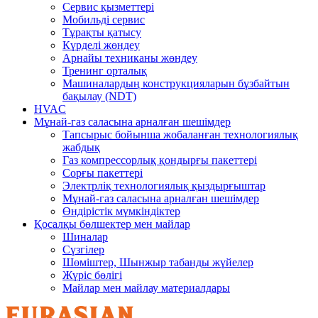
Сервис қызметтері
Мобильді сервис
Тұрақты қатысу
Күрделі жөндеу
Арнайы техниканы жөндеу
Тренинг орталық
Машиналардың конструкцияларын бұзбайтын
бақылау (NDT)
HVAC
Мұнай-газ саласына арналған шешімдер
Тапсырыс бойынша жобаланған технологиялық
жабдық
Газ компрессорлық қондырғы пакеттері
Сорғы пакеттері
Электрліқ технологиялық қыздырғыштар
Мұнай-газ саласына арналған шешімдер
Өндірістік мүмкіндіктер
Қосалқы бөлшектер мен майлар
Шиналар
Сүзгілер
Шөміштер, Шынжыр табанды жүйелер
Жүріс бөлігі
Майлар мен майлау материалдары