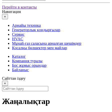
Перейти в контакты
Навигация
×
Арнайы техника
Генераторлық қондырғылар
Сервис
HVAC
Мұнай-газ саласына арналған шешімдер
Қосалқы бөлшектер мен майлар
Каталог
Компания туралы
Бос жұмыс орындар
Байланыс
Сайттан іздеу
×
Жаңалықтар