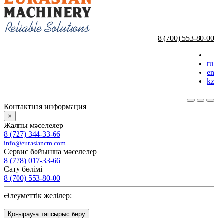
8 (700) 553-80-00
ru
en
kz
Контактная информация
×
Жалпы мәселелер
8 (727) 344-33-66
info@eurasiancm.com
Сервис бойынша мәселелер
8 (778) 017-33-66
Сату бөлімі
8 (700) 553-80-00
Әлеуметтік желілер:
Қоңырауға тапсырыс беру