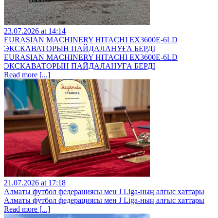
23.07.2026 at 14:14
EURASIAN MACHINERY HITACHI EX3600E-6LD
ЭКСКАВАТОРЫН ПАЙДАЛАНУҒА БЕРДІ
EURASIAN MACHINERY HITACHI EX3600E-6LD
ЭКСКАВАТОРЫН ПАЙДАЛАНУҒА БЕРДІ
Read more [...]
21.07.2026 at 17:18
Алматы футбол федерациясы мен J Liga-ның алғыс хаттары
Алматы футбол федерациясы мен J Liga-ның алғыс хаттары
Read more [...]