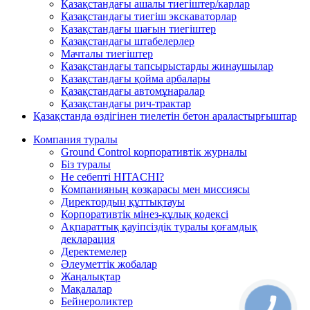
Қазақстандағы ашалы тиегіштер/карлар
Қазақстандағы тиегіш экскаваторлар
Қазақстандағы шағын тиегіштер
Қазақстандағы штабелерлер
Мачталы тиегіштер
Қазақстандағы тапсырыстарды жинаушылар
Қазақстандағы қойма арбалары
Қазақстандағы автомұнаралар
Қазақстандағы рич-трактар
Қазақстанда өздігінен тиелетін бетон араластырғыштар
Компания туралы
Ground Control корпоративтік журналы
Біз туралы
Не себепті HITACHI?
Компанияның көзқарасы мен миссиясы
Директордың құттықтауы
Корпоративтік мінез-құлық кодексі
Ақпараттық қауіпсіздік туралы қоғамдық
декларация
Деректемелер
Әлеуметтік жобалар
Жаңалықтар
Мақалалар
Бейнероликтер