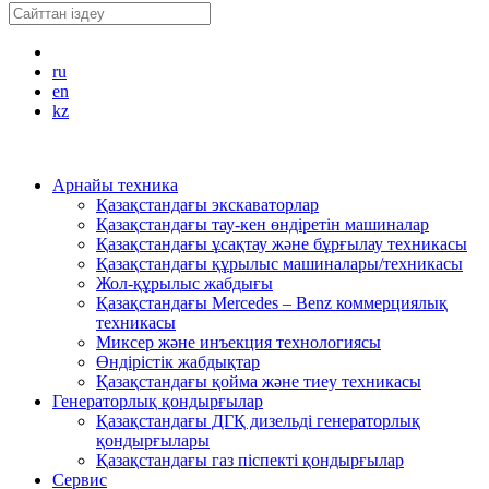
ru
en
kz
Арнайы техника
Қазақстандағы экскаваторлар
Қазақстандағы тау-кен өндіретін машиналар
Қазақстандағы ұсақтау және бұрғылау техникасы
Қазақстандағы құрылыс машиналары/техникасы
Жол-құрылыс жабдығы
Қазақстандағы Mercedes – Benz коммерциялық
техникасы
Миксер және инъекция технологиясы
Өндірістік жабдықтар
Қазақстандағы қойма және тиеу техникасы
Генераторлық қондырғылар
Қазақстандағы ДГҚ дизельді генераторлық
қондырғылары
Қазақстандағы газ піспекті қондырғылар
Сервис