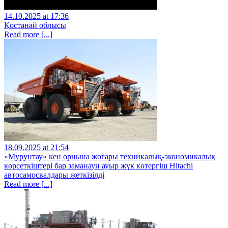
14.10.2025 at 17:36
Қостанай облысы
Read more [...]
18.09.2025 at 21:54
«Мурунтау» кен орнына жоғары техникалық-экономикалық
көрсеткіштері бар заманауи ауыр жүк көтергіш Hitachi
автосамосвалдары жеткізілді
Read more [...]