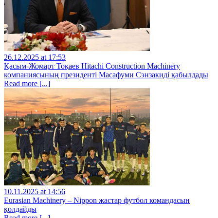
26.12.2025 at 17:53
Қасым-Жомарт Тоқаев Hitachi Construction Machinery
компаниясының президенті Масафуми Сэнзакиді қабылдады
Read more [...]
10.11.2025 at 14:56
Eurasian Machinery – Nippon жастар футбол командасын
қолдайды
Read more [...]