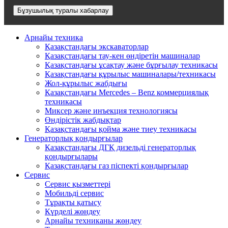
Бұзушылық туралы хабарлау
Арнайы техника
Қазақстандағы экскаваторлар
Қазақстандағы тау-кен өндіретін машиналар
Қазақстандағы ұсақтау және бұрғылау техникасы
Қазақстандағы құрылыс машиналары/техникасы
Жол-құрылыс жабдығы
Қазақстандағы Mercedes – Benz коммерциялық
техникасы
Миксер және инъекция технологиясы
Өндірістік жабдықтар
Қазақстандағы қойма және тиеу техникасы
Генераторлық қондырғылар
Қазақстандағы ДГҚ дизельді генераторлық
қондырғылары
Қазақстандағы газ піспекті қондырғылар
Сервис
Сервис қызметтері
Мобильді сервис
Тұрақты қатысу
Күрделі жөндеу
Арнайы техниканы жөндеу