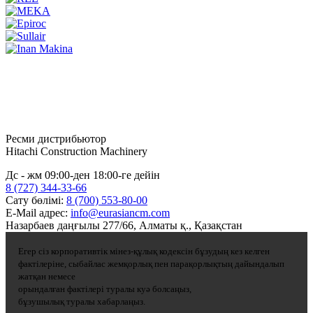
Ресми дистрибьютор
Hitachi Construction Machinery
Дс - жм 09:00-ден 18:00-ге дейін
8 (727) 344-33-66
Сату бөлімі:
8 (700) 553-80-00
E-Mail адрес:
info@eurasiancm.com
Назарбаев даңғылы 277/66, Алматы қ., Қазақстан
Егер сіз корпоративтік мінез-құлық кодексін бұзудың кез келген
фактілеріне, сыбайлас жемқорлық пен парақорлықтың дайындалып
жатқан немесе
орындалған фактілері туралы куә болсаңыз,
бұзушылық туралы хабарлаңыз.