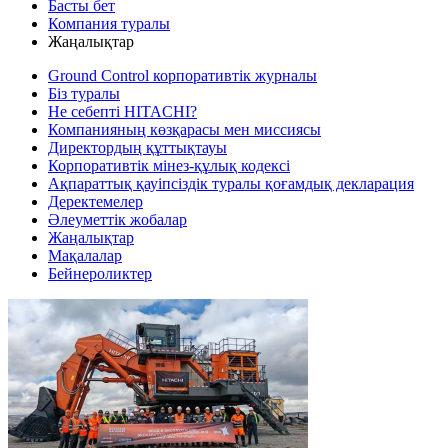
Басты бет
Компания туралы
Жаңалықтар
Ground Control корпоративтік журналы
Біз туралы
Не себепті HITACHI?
Компанияның көзқарасы мен миссиясы
Директордың құттықтауы
Корпоративтік мінез-құлық кодексі
Ақпараттық қауіпсіздік туралы қоғамдық декларация
Деректемелер
Әлеуметтік жобалар
Жаңалықтар
Мақалалар
Бейнероликтер