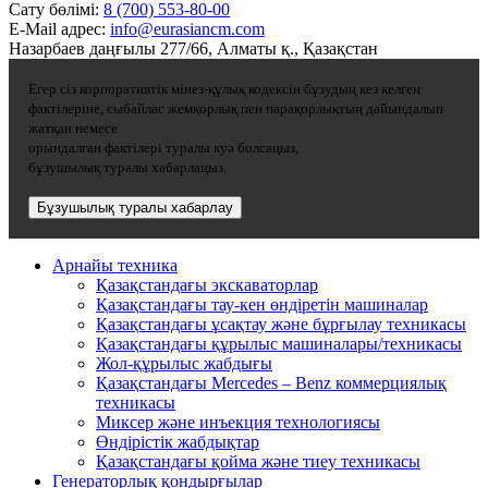
Сату бөлімі:
8 (700) 553-80-00
E-Mail адрес:
info@eurasiancm.com
Назарбаев даңғылы 277/66, Алматы қ., Қазақстан
Егер сіз корпоративтік мінез-құлық кодексін бұзудың кез келген
фактілеріне, сыбайлас жемқорлық пен парақорлықтың дайындалып
жатқан немесе
орындалған фактілері туралы куә болсаңыз,
бұзушылық туралы хабарлаңыз.
Бұзушылық туралы хабарлау
Арнайы техника
Қазақстандағы экскаваторлар
Қазақстандағы тау-кен өндіретін машиналар
Қазақстандағы ұсақтау және бұрғылау техникасы
Қазақстандағы құрылыс машиналары/техникасы
Жол-құрылыс жабдығы
Қазақстандағы Mercedes – Benz коммерциялық
техникасы
Миксер және инъекция технологиясы
Өндірістік жабдықтар
Қазақстандағы қойма және тиеу техникасы
Генераторлық қондырғылар