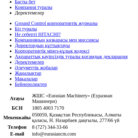
Басты бет
Компания туралы
Деректемелер
Ground Control корпоративтік журналы
Біз туралы
Не себепті HITACHI?
Компанияның көзқарасы мен миссиясы
Директордың құттықтауы
Корпоративтік мінез-құлық кодексі
Ақпараттық қауіпсіздік туралы қоғамдық декларация
Деректемелер
Әлеуметтік жобалар
Жаңалықтар
Мақалалар
Бейнероликтер
ЖШС «Eurasian Machinery» (Еуразиан
Атауы
Машинери)
БСН
1805 4003 7170
050059, Қазақстан Республикасы, Алматы
Мекенжайы
қаласы, Н. Назарбаев даңғылы, 277/66 үй
Телефон
8 (727) 344-33-66
E-mail
info@eurasiancm.com