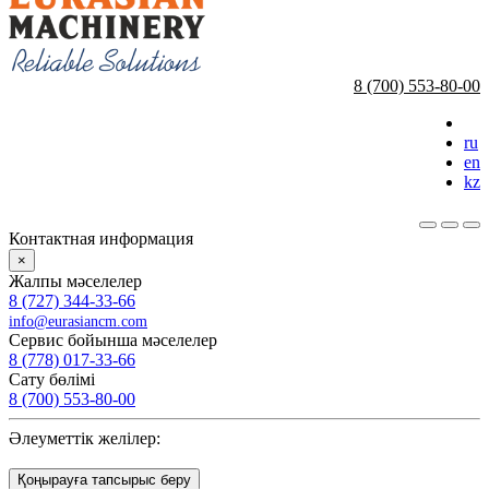
8 (700) 553-80-00
ru
en
kz
Контактная информация
×
Жалпы мәселелер
8 (727) 344-33-66
info@eurasiancm.com
Сервис бойынша мәселелер
8 (778) 017-33-66
Сату бөлімі
8 (700) 553-80-00
Әлеуметтік желілер:
Қоңырауға тапсырыс беру