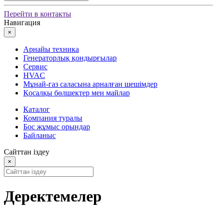
Перейти в контакты
Навигация
×
Арнайы техника
Генераторлық қондырғылар
Сервис
HVAC
Мұнай-газ саласына арналған шешімдер
Қосалқы бөлшектер мен майлар
Каталог
Компания туралы
Бос жұмыс орындар
Байланыс
Сайттан іздеу
×
Деректемелер