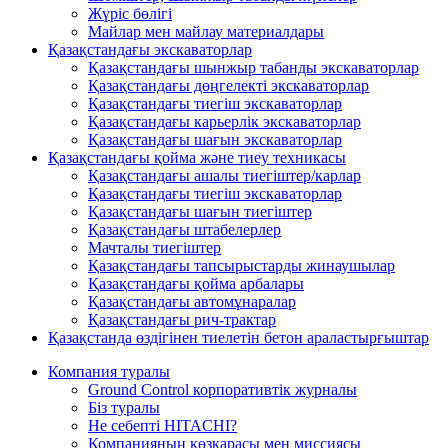
Жүріс бөлігі
Майлар мен майлау материалдары
Қазақстандағы экскаваторлар
Қазақстандағы шынжыр табанды экскаваторлар
Қазақстандағы дөңгелекті экскаваторлар
Қазақстандағы тиегіш экскаваторлар
Қазақстандағы карьерлік экскаваторлар
Қазақстандағы шағын экскаваторлар
Қазақстандағы қойма және тиеу техникасы
Қазақстандағы ашалы тиегіштер/карлар
Қазақстандағы тиегіш экскаваторлар
Қазақстандағы шағын тиегіштер
Қазақстандағы штабелерлер
Мачталы тиегіштер
Қазақстандағы тапсырыстарды жинаушылар
Қазақстандағы қойма арбалары
Қазақстандағы автомұнаралар
Қазақстандағы рич-трактар
Қазақстанда өздігінен тиелетін бетон араластырғыштар
Компания туралы
Ground Control корпоративтік журналы
Біз туралы
Не себепті HITACHI?
Компанияның көзқарасы мен миссиясы