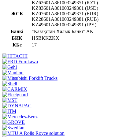
KZ62601A861003249351 (KZT)
KZ83601A861003249361 (USD)
ЖСК
KZ07601A861003249371 (EUR)
KZ28601A861003249381 (RUB)
KZ49601A861003249391 (JPY)
Банкі
"Қазақстан Халық Банкі" АҚ
БИК
HSBKKZKX
КБе
17