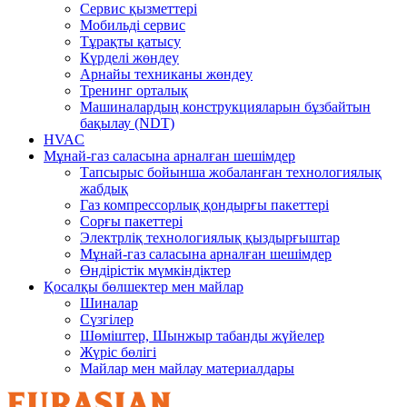
Сервис қызметтері
Мобильді сервис
Тұрақты қатысу
Күрделі жөндеу
Арнайы техниканы жөндеу
Тренинг орталық
Машиналардың конструкцияларын бұзбайтын
бақылау (NDT)
HVAC
Мұнай-газ саласына арналған шешімдер
Тапсырыс бойынша жобаланған технологиялық
жабдық
Газ компрессорлық қондырғы пакеттері
Сорғы пакеттері
Электрліқ технологиялық қыздырғыштар
Мұнай-газ саласына арналған шешімдер
Өндірістік мүмкіндіктер
Қосалқы бөлшектер мен майлар
Шиналар
Сүзгілер
Шөміштер, Шынжыр табанды жүйелер
Жүріс бөлігі
Майлар мен майлау материалдары