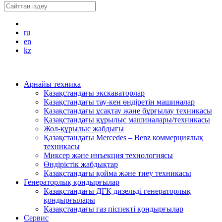
ru
en
kz
Арнайы техника
Қазақстандағы экскаваторлар
Қазақстандағы тау-кен өндіретін машиналар
Қазақстандағы ұсақтау және бұрғылау техникасы
Қазақстандағы құрылыс машиналары/техникасы
Жол-құрылыс жабдығы
Қазақстандағы Mercedes – Benz коммерциялық
техникасы
Миксер және инъекция технологиясы
Өндірістік жабдықтар
Қазақстандағы қойма және тиеу техникасы
Генераторлық қондырғылар
Қазақстандағы ДГҚ дизельді генераторлық
қондырғылары
Қазақстандағы газ піспекті қондырғылар
Сервис