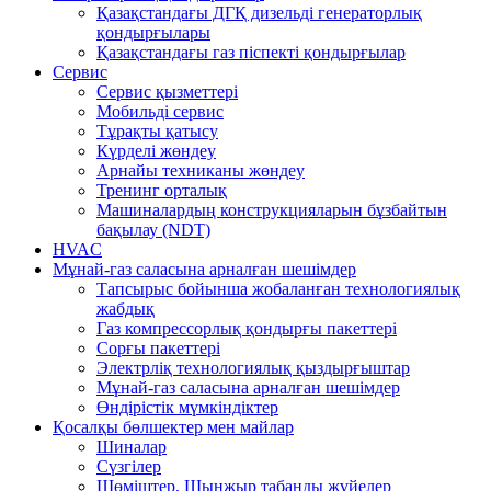
Қазақстандағы ДГҚ дизельді генераторлық
қондырғылары
Қазақстандағы газ піспекті қондырғылар
Сервис
Сервис қызметтері
Мобильді сервис
Тұрақты қатысу
Күрделі жөндеу
Арнайы техниканы жөндеу
Тренинг орталық
Машиналардың конструкцияларын бұзбайтын
бақылау (NDT)
HVAC
Мұнай-газ саласына арналған шешімдер
Тапсырыс бойынша жобаланған технологиялық
жабдық
Газ компрессорлық қондырғы пакеттері
Сорғы пакеттері
Электрліқ технологиялық қыздырғыштар
Мұнай-газ саласына арналған шешімдер
Өндірістік мүмкіндіктер
Қосалқы бөлшектер мен майлар
Шиналар
Сүзгілер
Шөміштер, Шынжыр табанды жүйелер